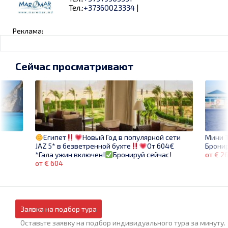
Тел.:
+37360023334
|
Реклама:
Сейчас просматривают
Мини Т
Египет
Новый Год в популярной сети
Бронир
JAZ 5* в безветренной бухте
От 604€
от € 2
*Гала ужин включен!
Бронируй сейчас!
от € 604
Заявка на подбор тура
Оставьте заявку на подбор индивидуального тура за минуту.