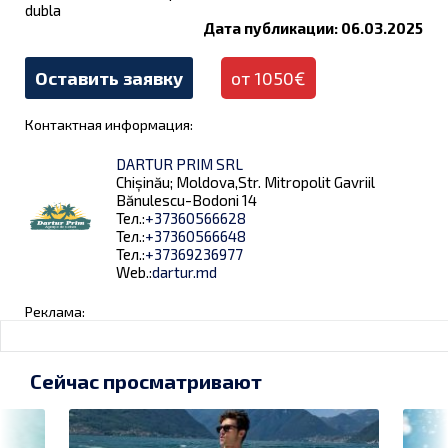
dubla
Дата публикации: 06.03.2025
Оставить заявку
от 1050€
Контактная информация:
DARTUR PRIM SRL
Chișinău; Moldova,Str. Mitropolit Gavriil
Bănulescu-Bodoni 14
Тел.:
+37360566628
Тел.:
+37360566648
Тел.:
+37369236977
Web.:
dartur.md
Реклама:
Сейчас просматривают