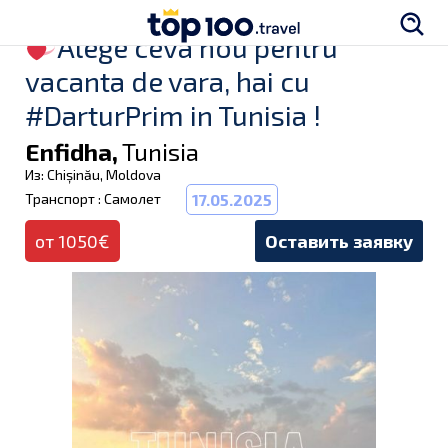
Alege ceva nou pentru
vacanta de vara, hai cu
#DarturPrim in Tunisia !
Enfidha,
Tunisia
Из: Chișinău, Moldova
Транспорт : Самолет
17.05.2025
от 1050€
Оставить заявку