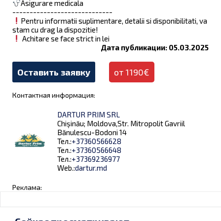
Asigurare medicala
-----------------------------
Pentru informatii suplimentare, detalii si disponibilitati, va
stam cu drag la dispozitie!
Achitare se face strict in lei
Дата публикации: 05.03.2025
Оставить заявку
от 1190€
Контактная информация:
DARTUR PRIM SRL
Chișinău; Moldova,Str. Mitropolit Gavriil
Bănulescu-Bodoni 14
Тел.:
+37360566628
Тел.:
+37360566648
Тел.:
+37369236977
Web.:
dartur.md
Реклама: