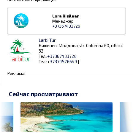
Lora Risilean
Менеджер
+37367433726
Larbi Tur
Кишинев; Молдова,str. Columna 60, oficiul
32
Тел.:
+37367433726
Тел.:
+37379526649
|
Реклама:
Сейчас просматривают