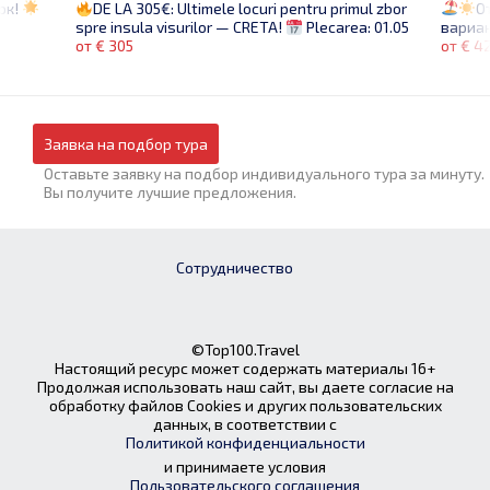
ок!
О
DE LA 305€: Ultimele locuri pentru primul zbor
вариан
spre insula visurilor — CRETA!
Plecarea: 01.05
от € 4
от € 305
Заявка на подбор тура
Оставьте заявку на подбор индивидуального тура за минуту.
Вы получите лучшие предложения.
Сотрудничество
©Top100.Travel
Настоящий ресурс может содержать материалы 16+
Продолжая использовать наш сайт, вы даете согласие на
обработку файлов Cookies и других пользовательских
данных, в соответствии с
Политикой конфиденциальности
и принимаете условия
Пользовательского соглашения