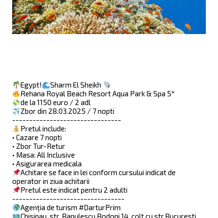
Egypt!
Sharm El Sheikh
Rehana Royal Beach Resort Aqua Park & Spa 5*
de la 1150 euro / 2 adl
Zbor din 28.03.2025 / 7 nopti
--------------------------------
Pretul include:
• Cazare 7 nopti
• Zbor Tur-Retur
• Masa: All Inclusive
• Asigurarea medicala
Achitare se face in lei conform cursului indicat de
operator in ziua achitarii
Pretul este indicat pentru 2 adulti
---------------------------------
Agenția de turism #DarturPrim
Chisinau, str. Banulescu Bodoni 14, colt cu str.Bucuresti