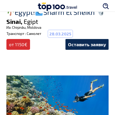
Egypt!
Sharm El Sheikh
Sinai,
Egipt
Из: Chișinău, Moldova
Транспорт : Самолет
28.03.2025
от 1150€
Оставить заявку