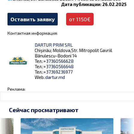
Дата публикации: 26.02.2025
Оставить заявку
от 1150€
Контактная информация:
DARTUR PRIM SRL
Chișinău; Moldova,Str. Mitropolit Gavriil
Bănulescu-Bodoni 14
Тел.:
+37360566628
Тел.:
+37360566648
Тел.:
+37369236977
Web.:
dartur.md
Реклама:
Сейчас просматривают