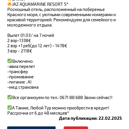
JAZ AQUAMARINE RESORT 5*
Роскошный отель, расположенный на побережье
Красного моря, с уютными современными номерами и
красивой территорией. Рекомендуем для семейного и
молодежного отдыха.
Вылет 01.03/ на 7 ночей
2 взр-1338€
2 взр +1 реб(до 12 лет) - 1478€
3 взр - 2118€
Включено:
-авиа перелет
-трансфер
-проживание
-питание : AI
-мед страховка
Все организуем по тел.: 0671 88 688 Звони сейчас!!
А Также, Любой Тур можно приобрести в кредит!
Рассрочка от 6 до 48 месяцев*
Дата публикации: 22.02.2025