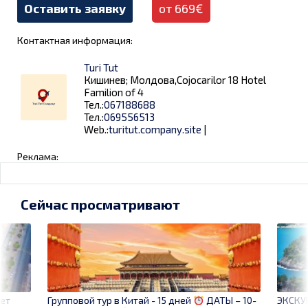
Оставить заявку
от 669€
Контактная информация:
Turi Tut
Кишинев; Молдова,Cojocarilor 18 Hotel
Familion of 4
Тел.:
067188688
Тел.:
069556513
Web.:
turitut.company.site
|
Реклама:
Сейчас просматривают
ет
ЭКСКУ
Групповой тур в Китай - 15 дней
ДАТЫ – 10-