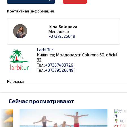
Контактная информация:
Irina Beleaeva
Менеджер
+37379526649
Larbi Tur
Кишинев; Молдова,str. Columna 60, oficiul
32
Тел.:
+37367433726
Тел.:
+37379526649
|
Реклама:
Сейчас просматривают
ЛЕТ
от € 8