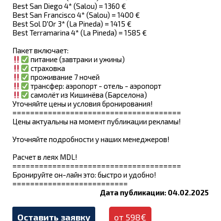
Best San Diego 4* (Salou) = 1360 €
Best San Francisco 4* (Salou) = 1400 €
Best Sol D'Or 3* (La Pineda) = 1415 €
Best Terramarina 4* (La Pineda) = 1585 €
Пакет включает:
питание (завтраки и ужины)
страховка
проживание 7 ночей
трансфер: аэропорт - отель - аэропорт
самолёт из Кишинёва (Барселона)
Уточняйте цены и условия бронирования!
======================================
Цены актуальны на момент публикации рекламы!
Уточняйте подробности у наших менеджеров!
Расчет в леях MDL!
======================================
Бронируйте он-лайн это: быстро и удобно!
==========================
Дата публикации: 04.02.2025
Оставить заявку
от 598€