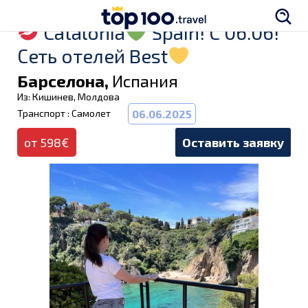
Catalonia
Spain! С 06.06!
Сеть отелей Best
Барселона,
Испания
Из: Кишинев, Молдова
Транспорт : Самолет
06.06.2025
от 598€
Оставить заявку