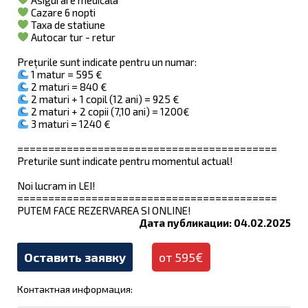
Cazare 6 nopti
Taxa de statiune
Autocar tur - retur
Prețurile sunt indicate pentru un numar:
1 matur = 595 €
2 maturi = 840 €
2 maturi + 1 copil (12 ani) = 925 €
2 maturi + 2 copii (7,10 ani) = 1200€
3 maturi = 1240 €
==========================================
Preturile sunt indicate pentru momentul actual!
Noi lucram in LEI!
==========================================
PUTEM FACE REZERVAREA SI ONLINE!
Дата публикации: 04.02.2025
Оставить заявку
от 595€
Контактная информация: