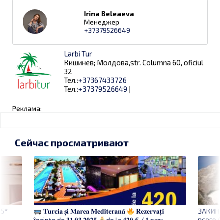
Irina Beleaeva
Менеджер
+37379526649
Larbi Tur
Кишинев; Молдова,str. Columna 60, oficiul
32
Тел.:
+37367433726
Тел.:
+37379526649
|
Реклама:
Сейчас просматривают
 5*
ЗАКИН
𝐓𝐮𝐫𝐜𝐢𝐚 𝐬̦𝐢 𝐌𝐚𝐫𝐞𝐚 𝐌𝐞𝐝𝐢𝐭𝐞𝐫𝐚𝐧𝐚̆
𝐑𝐞𝐳𝐞𝐫𝐯𝐚𝐭̦𝐢
всего 
înainte de 𝟑𝟏.𝟎𝟑.𝟐𝟎𝟐𝟓
de la 𝟒𝟐𝟎 € / 𝟏 𝐩𝐞𝐫𝐬.