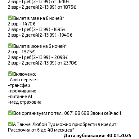
2 взр+1 реб(2-13.99) от 1640€
2 взр+2 детей(2-13.99) от 1875€
Вылет в мае на 6 ночей*
2 взр - 1470€
2 взр+1 реб(2-13.99) -1695€
2 взр+2 детей(2-13.99) -1940€
Вылет в июне на 6 ночей*
2 взр -1825€
2 взр+1 реб(2-13.99) - 2098€
2 взр+2 детей(2-13.99) от 2378€
Включено:
-Авиа перелет
-трансфер
-проживание
-питание AI
-мед страховка
Все организуем по тел.: 0671 88 688 Звони сейчас!!
А Также, Любой Тур можно приобрести в кредит!
Рассрочка от 6 до 48 месяцев*
Дата публикации: 30.01.2025