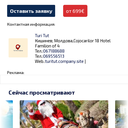
Оставить заявку
от 699€
Контактная информация:
Turi Tut
Кишинев; Молдова,Cojocarilor 18 Hotel
Familion of 4
Тел.:
067188688
Тел.:
069556513
Web.:
turitut.company.site
|
Реклама:
Сейчас просматривают