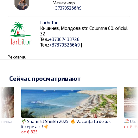
Менеджер
+37379526649
Larbi Tur
Кишинев; Молдова,str. Columna 60, oficiul
32
Тел.:
+37367433726
Тел.:
+37379526649
|
Реклама:
Сейчас просматривают
ентина
Ulus
Sharm El Sheikh 2025!
Vacanța ta de lux
от € 9
începe aici!
от € 825