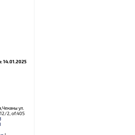
 14.01.2025
,Чеканы ул.
12/2, of.405
3
3
ws
|