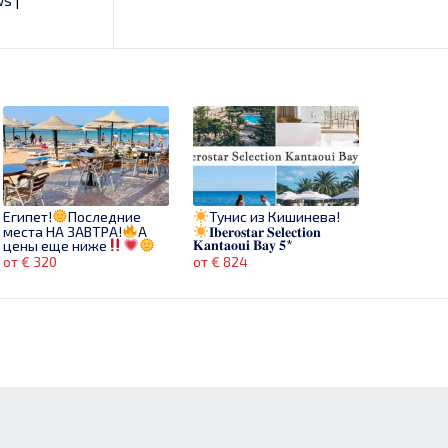
Египет!
Последние
Тунис из Кишинева!
места НА ЗАВТРА!
А
𝐈𝐛𝐞𝐫𝐨𝐬𝐭𝐚𝐫 𝐒𝐞𝐥𝐞𝐜𝐭𝐢𝐨𝐧
𝐊𝐚𝐧𝐭𝐚𝐨𝐮𝐢 𝐁𝐚𝐲 𝟓*
цены еще ниже
От 320€
Звони
от € 320
от € 824
сейчас!