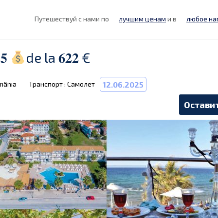
Путешествуй с нами по
лучшим ценам
и в
любое на
𝟓
de la 𝟔𝟐𝟐 €
omânia
Транспорт : Самолет
12.06.2025
Оставит