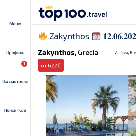
Меню
Zakynthos
𝟏𝟐.𝟎𝟔.𝟐𝟎
Zakynthos,
Grecia
Профиль
Из: Iasi, R
1
от 622€
Вы смотрели
Поиск тура