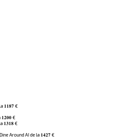
𝟏𝟖𝟕 €
𝟐𝟎𝟎 €
𝟏𝟑𝟏𝟖 €
e Around AI de la 𝟏𝟒𝟐𝟕 €