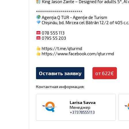
King Jason Zante – Designed for adults 5*, AI de 
***********************
Agenția Q TUR - Agenție de Turism
Chișinău, bd. Mircea cel Bătrân 12/2 of 405 c.c
078 555 113
0795 55 203
https://t.me/qturmd
https://www.facebook.com/qtur.rmd
Оставить заявку
от 622€
Контактная информация:
Larisa Savva
Менеджер
+37378555113