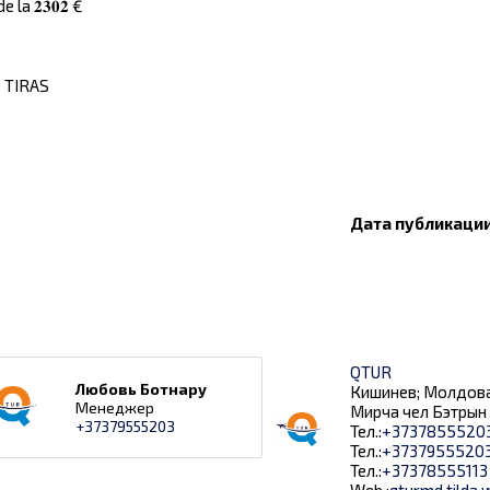
la 𝟐𝟑𝟎𝟐 €
. TIRAS
Дата публикации:
QTUR
Любовь Ботнару
Кишинев; Молдова
Менеджер
Мирча чел Бэтрын 
+37379555203
Тел.:
+3737855520
Тел.:
+3737955520
Тел.:
+37378555113
Web.:
qturmd.tilda.