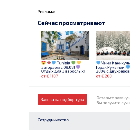
Реклама:
Сейчас просматривают
Tunisia
Мини Каникулы
Загораем с 09.08!
Горах Румынии!
Отдых для 3 взрослых!
200€ с двухразо
14 ночей!
питанием и
от € 1107
от € 200
транспортом!
Бронируй сейчас!
Оставьте заявку 
Заявка на подбор тура
Вы получите луч
Сотрудничество
Vacanță de vis în
LUXUL RIXOS
MAI APROAPE DE TI
Sharm El Sheikh!
din 01.06 de la 131
Sejur la Regency Plaza