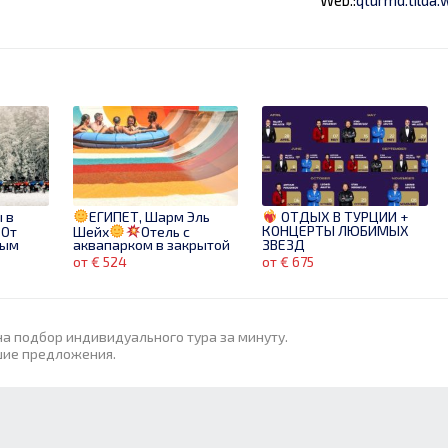
 в
ЕГИПЕТ, Шарм Эль
ОТДЫХ В ТУРЦИИ +
КОНЦЕРТЫ ЛЮБИМЫХ
От
Шейх
Отель с
ЗВЕЗД
вым
аквапарком в закрытой
от ветра бухте по
от € 524
от € 675
смешной цене!
Вылет 14.01
на подбор индивидуального тура за минуту.
шие предложения.
Swandor Hotels &
, ACUM
Turkey-când vrei
Resorts (Кемер)! Лучшая
NE ,
mai mult decât o vacanță!
5 euro
цена на вылет 06.06
Alanya!
C 10.08!