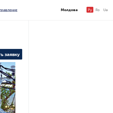
правление
Молдова
Ру
Ro
Ua
ь заявку