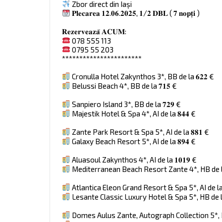
Zbor direct din Iași
𝐏𝐥𝐞𝐜𝐚𝐫𝐞𝐚 𝟏𝟐.𝟎𝟔.𝟐𝟎𝟐𝟓, 𝟏/𝟐 𝐃𝐁𝐋 ( 𝟕 𝐧𝐨𝐩𝐭̦𝐢 )
𝐑𝐞𝐳𝐞𝐫𝐯𝐞𝐚𝐳𝐚̆ 𝐀𝐂𝐔𝐌:
078 555 113
0795 55 203
***********************
Cronulla Hotel Zakynthos 3*, BB de la 𝟔𝟐𝟐 €
Belussi Beach 4*, BB de la 𝟕𝟏𝟓 €
Sanpiero Island 3*, BB de la 𝟕𝟐𝟗 €
Majestik Hotel & Spa 4*, AI de la 𝟖𝟒𝟒 €
Zante Park Resort & Spa 5*, AI de la 𝟖𝟖𝟏 €
Galaxy Beach Resort 5*, AI de la 𝟖𝟗𝟒 €
Aluasoul Zakynthos 4*, AI de la 𝟏𝟎𝟏𝟗 €
Mediterranean Beach Resort Zante 4*, HB de la 
Atlantica Eleon Grand Resort & Spa 5*, AI de la 
Lesante Classic Luxury Hotel & Spa 5*, HB de la 
Domes Aulus Zante, Autograph Collection 5*, Din