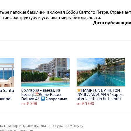
ыре папские базилики, включая Собор Святого Петра. Страна ак
яя инфраструктуру и усиливая меры безопасности.
Дата публикации:
Болгария - выезд из
a Santa
HAMPTON BY HILTON
Бельц!
Rome Palace
INSULA MARJAN 4*Super
ужили!
oferta intr-un hotel nou
Deluxe 4*,
2 взрослых
pe prima linie in Emirate
от 618€
7 ночей, All
от € 308
от € 1390
inclusive
Выезд
02.06.2025
на подбор индивидуального тура за минуту.
шие предложения.