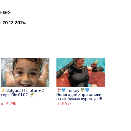
тивно
 20.12.2024
Bulgaria! 1 matur + 2
Turkey
Новогодние праздники
copii! Din 01.07!
на любимых курортах!!!
Летим 28.12!!!
от € 796
от € 573