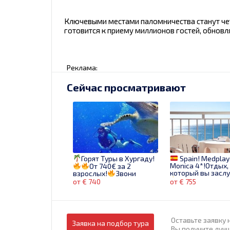
Ключевыми местами паломничества станут чет
готовится к приему миллионов гостей, обновл
Реклама:
Сейчас просматривают
Горят Туры в Хургаду!
Spain! Medplay
Monica 4*!Отдых,
От 740€ за 2
который вы засл
взрослых!
Звони
сейчас!
от € 740
от € 755
Оставьте заявку 
Заявка на подбор тура
Вы получите луч