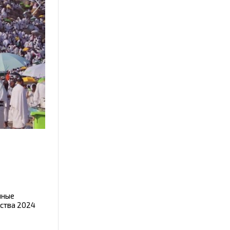
чные
ества 2024