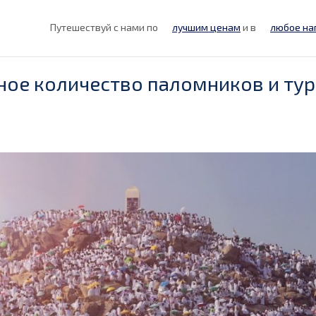
Путешествуй с нами по
лучшим ценам
и в
любое на
ное количество паломников и тур