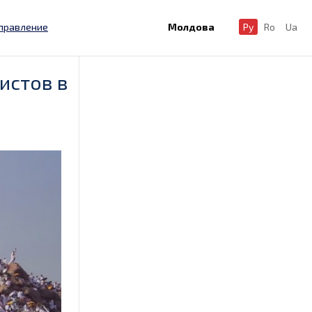
правление
Молдова
Ру
Ro
Ua
истов в