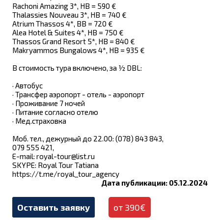
Rachoni Amazing 3*, HB = 590 €
Thalassies Nouveau 3*, HB = 740 €
Atrium Thassos 4*, BB = 720 €
Alea Hotel & Suites 4*, HB = 750 €
Thassos Grand Resort 5*, HB = 840 €
Makryammos Bungalows 4*, HB = 935 €
В стоимость тура включено, за ½ DBL:
· Автобус
· Трансфер аэропорт - отель - аэропорт
· Проживание 7 ночей
· Питание согласно отелю
· Мед.страховка
Моб. тел., дежурный до 22.00: (078) 843 843,
079 555 421,
E-mail:
royal-tour@list.ru
SKYPE: Royal Tour Tatianа
https://t.me/royal_tour_agency
Дата публикации: 05.12.2024
Оставить заявку
от 390€