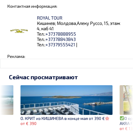
Контактная информация:
ROYAL TOUR
Кишинев; Молдова,Алеку Руссо, 15, этаж
4, каб 41
Тел.:
+37378888955
Тел.:
+37378843843
Тел.:
+37379555421
|
Реклама:
Сейчас просматривают
O op
О. КРИТ из КИШИНЕВА в конце мая от 390 €
AKRA F
от € 390
от € 1