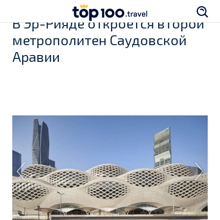
В Эр-Рияде откроется второй
метрополитен Саудовской
Аравии