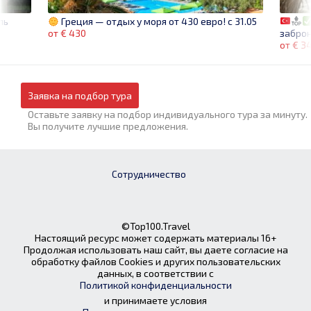
ль
Греция — отдых у моря от 430 евро! c 31.05
заброн
от € 430
от € 3
Заявка на подбор тура
Оставьте заявку на подбор индивидуального тура за минуту.
Вы получите лучшие предложения.
Сотрудничество
©Top100.Travel
Настоящий ресурс может содержать материалы 16+
Продолжая использовать наш сайт, вы даете согласие на
обработку файлов Cookies и других пользовательских
данных, в соответствии с
Политикой конфиденциальности
и принимаете условия