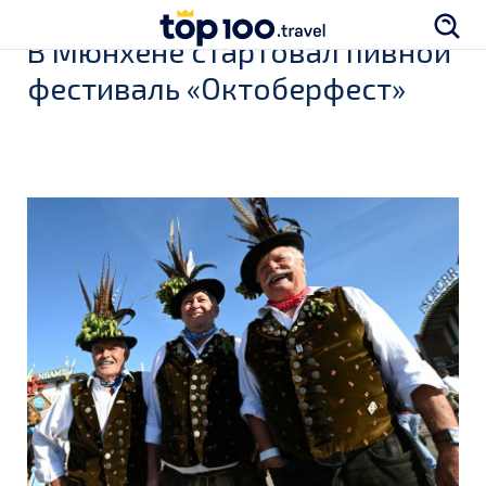
В Мюнхене стартовал пивной
фестиваль «Октоберфест»