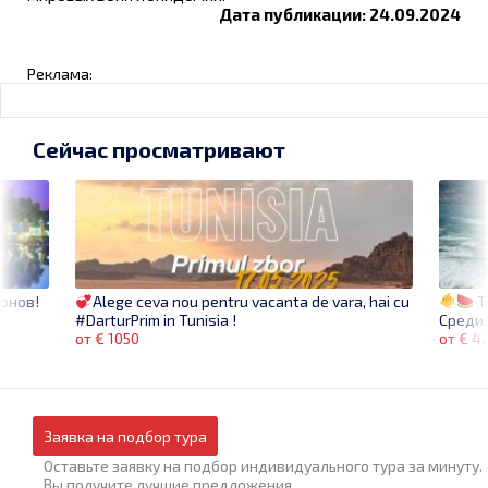
Дата публикации: 24.09.2024
Реклама:
Сейчас просматривают
онов!
T
Alege ceva nou pentru vacanta de vara, hai cu
Среди
#DarturPrim in Tunisia !
от € 4
от € 1050
Заявка на подбор тура
Оставьте заявку на подбор индивидуального тура за минуту.
Вы получите лучшие предложения.