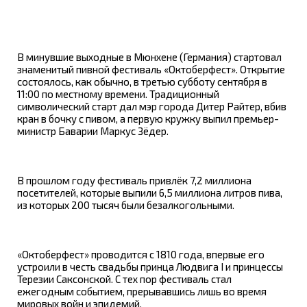
В минувшие выходные в Мюнхене (Германия) стартовал
знаменитый пивной фестиваль «Октоберфест». Открытие
состоялось, как обычно, в третью субботу сентября в
11:00 по местному времени. Традиционный
символический старт дал мэр города Дитер Райтер, вбив
кран в бочку с пивом, а первую кружку выпил премьер-
министр Баварии Маркус Зёдер.
В прошлом году фестиваль привлёк 7,2 миллиона
посетителей, которые выпили 6,5 миллиона литров пива,
из которых 200 тысяч были безалкогольными.
«Октоберфест» проводится с 1810 года, впервые его
устроили в честь свадьбы принца Людвига I и принцессы
Терезии Саксонской. С тех пор фестиваль стал
ежегодным событием, прерывавшись лишь во время
мировых войн и эпидемий.