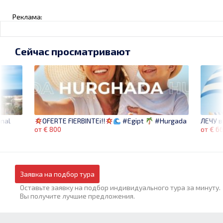
Реклама:
Сейчас просматривают
onal
ЛЕЧУ в
OFERTE FIERBINTEi!!
#Egipt
#Hurgada
от € 6
от € 800
Заявка на подбор тура
Оставьте заявку на подбор индивидуального тура за минуту.
Вы получите лучшие предложения.