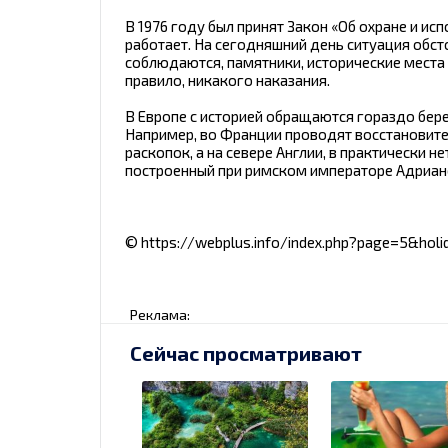
В 1976 году был принят Закон «Об охране и ис
работает. На сегодняшний день ситуация обст
соблюдаются, памятники, исторические места 
правило, никакого наказания.
В Европе с историей обращаются гораздо бер
Например, во Франции проводят восстановит
раскопок, а на севере Англии, в практически 
построенный при римском императоре Адриан
© https://webplus.info/index.php?page=5&hol
Реклама:
Сейчас просматривают