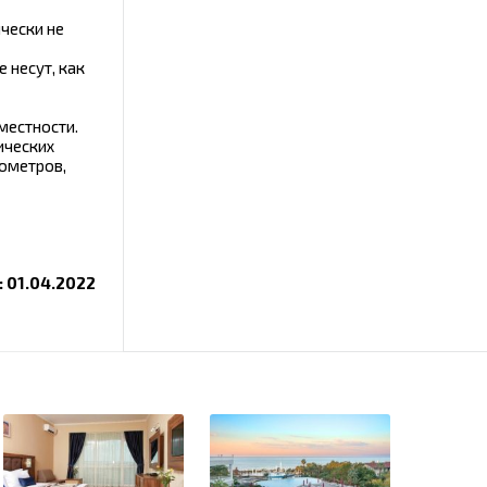
ически не
 несут, как
местности.
ических
лометров,
 01.04.2022