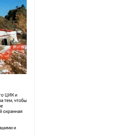
го ЦИК и
а тем, чтобы
не
й охранная
евшими и