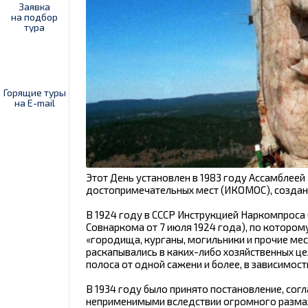
Заявка
на подбор
тура
Горящие туры
на E-mail
Этот День установлен в 1983 году Ассамблее
достопримечательных мест (ИКОМОС), созданн
В 1924 году в СССР Инструкцией Наркомпроса
Совнаркома от 7 июля 1924 года), по котором
«городища, курганы, могильники и прочие мес
раскапывались в каких-либо хозяйственных це
полоса от одной сажени и более, в зависимост
В 1934 году было принято постановление, сог
неприменимыми вследствии огромного размах