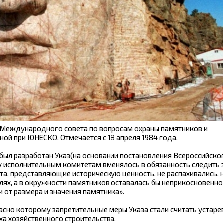
й Международного совета по вопросам охраны памятников и
ой при ЮНЕСКО. Отмечается с 18 апреля 1984 года.
 был разработан Указ(на основании постановления Всероссийско
у исполнительным комитетам вменялось в обязанность следить з
та, представляющие историческую ценность, не распахивались, 
лях, а в окружности памятников оставалась бы неприкосновенно
и от размера и значения памятника».
ласно которому запретительные меры Указа стали считать устар
а хозяйственного строительства.