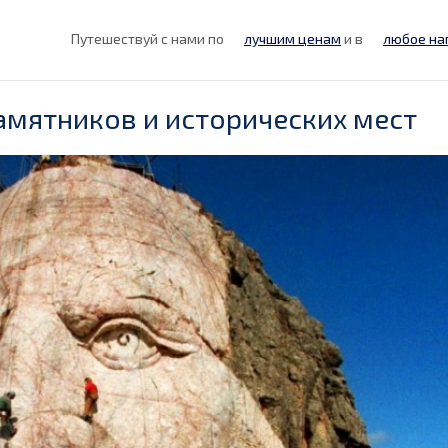
Путешествуй с нами по
лучшим ценам
и в
любое на
мятников и исторических мест