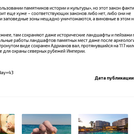
пользовании памятников истории и культуры», но этот закон факт
оит еще хуже – соответствующих законов либо нет, либо они не
и заповедные зоны нещадно уничтожаются, а виновные в этом не
ежнее, там сохраняют даже исторические ландшафты и пейзажи 
ельные работы ландшафтов памятных мест даже после археолог
нетронутом виде сохранен Адрианов вал, протянувшийся на 117 ки
е для охраны северных рубежей Империи.
iday=43
Дата публикации: