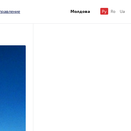
правление
Молдова
Ру
Ro
Ua