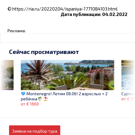
© https://ria.ru/20220204/ispaniya-1771084103.html
Дата публикации: 04.02.2022
Реклама:
Сейчас просматривают
Cyprus
Montenegro! Летим 08.06! 2 взрослых + 2
от € 5
ребёнка
от € 1660
Заявка на подбор тура