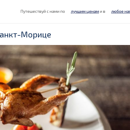
Путешествуй с нами по
лучшим ценам
и в
любое на
Санкт-Морице