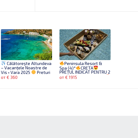
Călătorește Altundeva
Peninsula Resort &
– Vacanțele Noastre de
Spa (4)*
CRETA
Vis • Vara 2025
Preturi
PREȚUL INDICAT PENTRU 2
de la 360 euro
ADULȚI CU ZBOR INCLUS
от € 360
от € 1915