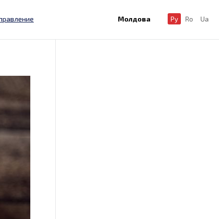
правление
Молдова
Ру
Ro
Ua