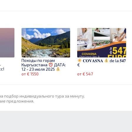
Походы по горам
𝐂𝐎𝐕𝐀𝐒𝐍𝐀
de la 𝟓𝟒𝟕
-
Кыргызстана
ДАТА:
€
с!
12 - 23 июля 2025
!
С
СТОИМОСТЬ: 1550 евро
от € 1550
от € 547
на подбор индивидуального тура за минуту.
шие предложения.
Римские каникулы!
Время
Мини Тур на 3 ночи за
ород с
299€ с Авиа из