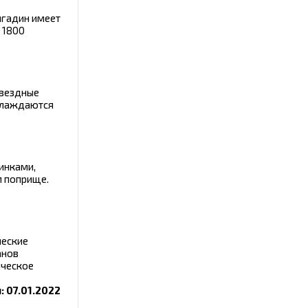
нгадин имеет
 1800
Звездные
аслаждаются
винками,
м поприще.
ческие
анов
ическое
 07.01.2022