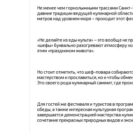
Не менее чем горнолыжными трассами Санкт-М
давние традиции ведущей кулинарной области 
метров над уровнем моря – проходит этот фес
«Не делайте из еды культа» – это вообще не п
«шефы» буквально разогревают атмосферу хо
этим «праздником живота».
Но стоит отметить, что шеф-повара собираютс
мастерством и прославиться, но и чтобы обм
Это своего рода кулинарный саммит, где прох
Для гостей же фестиваля и туристов в програ
обеды, а также интересная культурная прогр
завершается демонстрацией мастерства кулин
сочетание прекрасных природных видов и экс