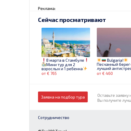
Реклама:
Сейчас просматривают
8 марта в Стамбуле
Bulgaria!
Песчанный берег
Мини тур для 2
лучший антистрес
взрослых и 1 ребенка
Едем на машине
Звони сейчас!
от € 765
от € 460
09.06! 9 ночей!
Оставьте заявку 
Заявка на подбор тура
Вы получите луч
Сотрудничество
Sharm, 04.04
Мини тур в
odihneste-te fără griji,
Амстердам!
mult soare şi super preţ!
посетить яркий г
непринужденной