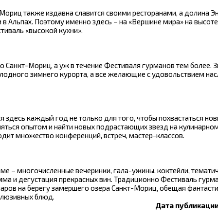
ориц также издавна славится своими ресторанами, а долина Э
в Альпах. Поэтому именно здесь – на «Вершине мира» на высоте
тиваль «высокой кухни».
ро Санкт-Мориц, а уж в течение Фестиваля гурманов тем более. 
лодного зимнего курорта, а все желающие с удовольствием н
я здесь каждый год не только для того, чтобы похвастаться но
еняться опытом и найти новых подрастающих звезд на кулинарно
одит множество конференций, встреч, мастер-классов.
мме – многочисленные вечеринки, гала-ужины, коктейли, темати
амма и дегустация прекрасных вин. Традиционно Фестиваль гурм
аров на берегу замершего озера Санкт-Мориц, обещая фантаст
клюзивных блюд.
Дата публикации: