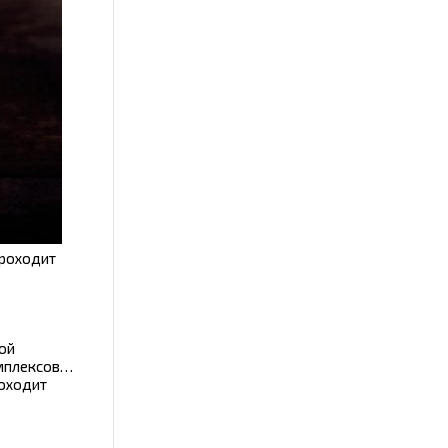
проходит
той
омплексов…
роходит