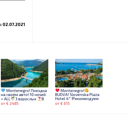
 02.07.2021
Montenegro! Поездка
Montenegro!
на своём авто! 10 ночей
BUDVA! Slovenska Plaza
Hotel 4* !Рекомендуем
= ALL
3 взрослых
В
августе!
для молодежи
от € 2485
от € 615