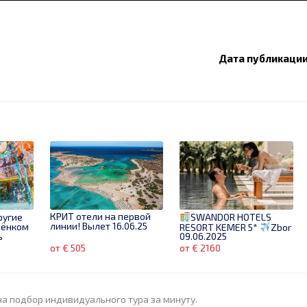
Дата публикации:
КРИТ отели на первой
ругие
SWANDOR HOTELS
линии! Вылет 16.06.25
ебёнком
RESORT KEMER 5*
Zbor
ь
09.06.2025
от € 505
от € 2160
на подбор индивидуального тура за минуту.