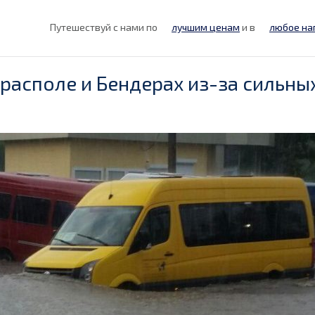
Путешествуй с нами по
лучшим ценам
и в
любое на
ирасполе и Бендерах из-за сильны