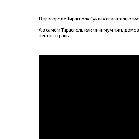
В пригороде Тирасполя Суклея спасатели отк
А в самом Тирасполь как минимум пять домо
центре страны.