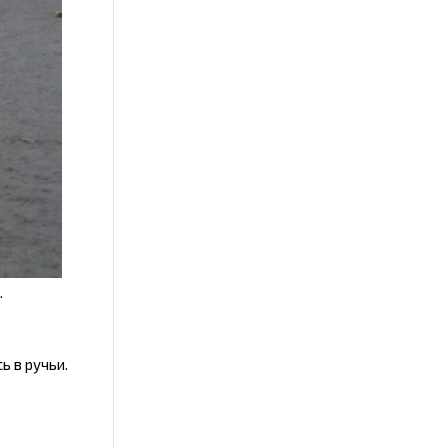
.
ь в ручьи.