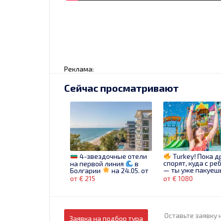
Реклама:
Сейчас просматривают
4-звездочные отели
Turkey! Пока д
спорят, куда с р
на первой линия
в
— ты уже пакуеш
Болгарии
на 24.05. от
чемодан!
215 €
от € 215
от € 1080
Оставьте заявку 
Заявка на подбор тура