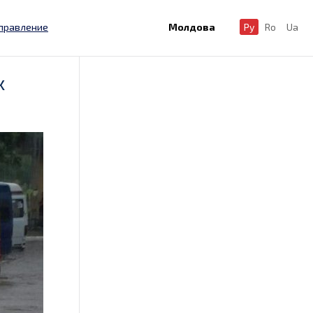
правление
Молдова
Ру
Ro
Ua
х