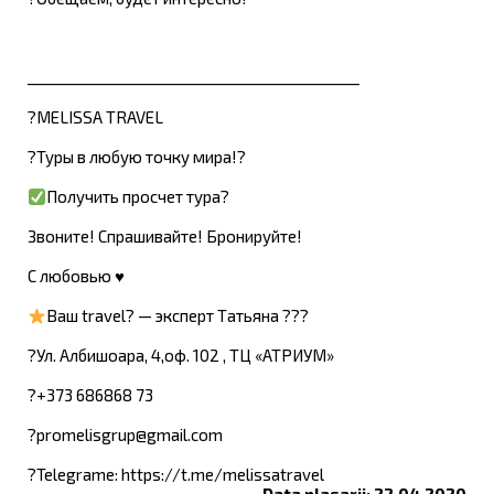
___________________________________________
?MELISSA TRAVEL
?Туры в любую точку мира!?
Получить просчет тура?
Звоните! Спрашивайте! Бронируйте!
С любовью ♥️
Ваш travel? — эксперт Татьяна ?‍??
?Ул. Албишоара, 4,оф. 102 , ТЦ «АТРИУМ»
?+373 686868 73
?promelisgrup@gmail.com
?Telegrame: https://t.me/melissatravel