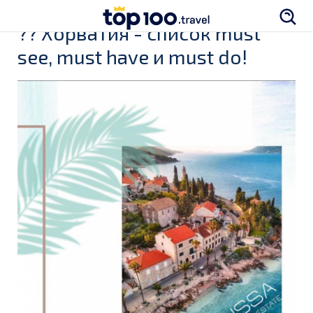
?? Хорватия - список must
see, must have и must do!