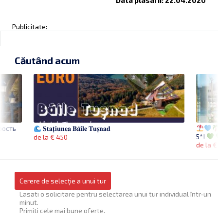
Data plasarii: 22.04.2020
Publicitate:
Căutând acum
рость
𝐒𝐭𝐚𝐭̦𝐢𝐮𝐧𝐞𝐚 𝐁𝐚̆𝐢𝐥𝐞 𝐓𝐮𝐬̦𝐧𝐚𝐝
5*!
de la € 450
de la €
Cerere de selecție a unui tur
Lasati o solicitare pentru selectarea unui tur individual într-un
minut.
Primiti cele mai bune oferte.