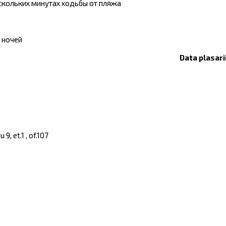
ескольких минутах ходьбы от пляжа
5 ночей
Data plasari
, et.1 , of.107