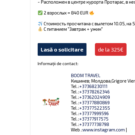
- Расположен в центре курорта Протарас, в н
2 взрослых = 840 EUR
Стоимость просчитана с вылетом 10.05, на 
С питанием "Завтрак + ужин"
Lasă o solicitare
de la 325€
Informații de contact:
BOOM TRAVEL
Кишинев; Молдова,Grigore Vieru 9
Tel .:
+37368230111
Tel .:
+37378262346
Tel .:
+37362024909
Tel .:
+37377880869
Tel .:
+37377522355
Tel .:
+37377999596
Tel .:
+37377917575
Tel .:
+37377738798
Web .:
www.instagram.com
|