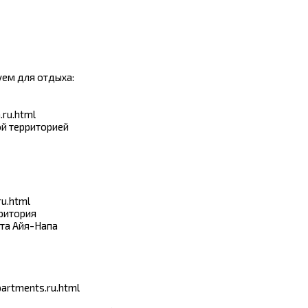
ем для отдыха:
.ru.html
ой территорией
ru.html
рритория
рта Айя-Напа
artments.ru.html