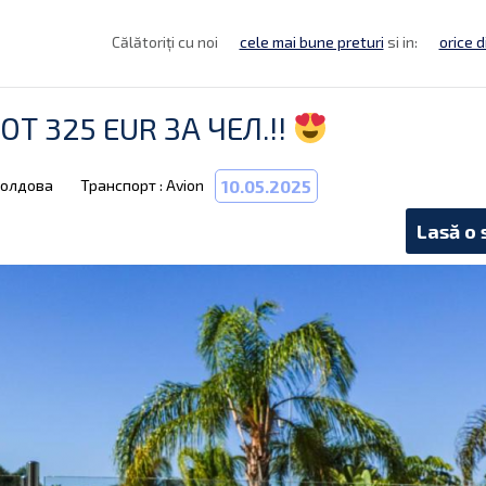
Călătoriți cu noi
cele mai bune preturi
si in:
orice d
ОТ 325 EUR ЗА ЧЕЛ.!!
Молдова
Транспорт : Avion
10.05.2025
Lasă o 