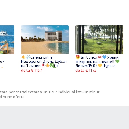
 –
Стильный и
Sri Lanca
Яркий
о 4
Недорогой Отель Дубая
февраль на океане!!
на 1 линии
От
Летим 15.02
Туры с
*
1157€ за 7 ночей!
ALL!
de la € 1157
de la € 1173
Бронируй сейчас!
ия от
им
itare pentru selectarea unui tur individual într-un minut.
ai bune oferte.
 в
е
вони