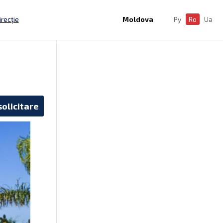
irecție
Moldova
Ру
Ro
Ua
solicitare