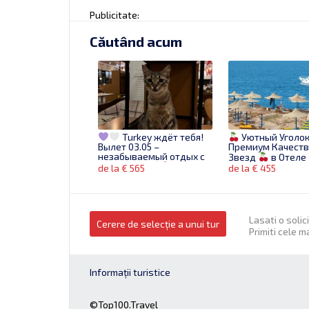
Publicitate:
Căutând acum
Turkey ждёт тебя!
Уютный Уголок
Вылет 03.05 –
Премиум Качеств
незабываемый отдых с
Звезд
в Отеле
ребёнком!
Amphoras Blue 4
de la € 565
de la € 455
ЕГИПЕТ
1-я лин
моря
лет
24.01.2025
Lasati o solic
Cerere de selecție a unui tur
Primiti cele m
Informații turistice
Лето в Turkey на 11
Любой тур
ночей: солнце, море и
кредит!
В любо
комфортный отдых с
направление!
З
19.05!
©Top100.Travel
сейчас!
de la € 550
de la € 399