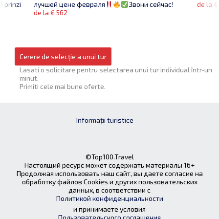
 prinzi
de la €
лучшей цене февраля
Звони сейчас!
de la € 562
Cerere de selecție a unui tur
Lasati o solicitare pentru selectarea unui tur individual într-un
minut.
Primiti cele mai bune oferte.
Informații turistice
©Top100.Travel
Настоящий ресурс может содержать материалы 16+
Продолжая использовать наш сайт, вы даете согласие на
обработку файлов Cookies и других пользовательских
данных, в соответствии с
Политикой конфиденциальности
и принимаете условия
Пользовательского соглашения