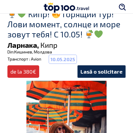
Кипр!
Горящий тур!
Лови момент, солнце и море
зовут тебя! C 10.05!
Ларнака,
Кипр
Din:Кишинев, Молдова
Транспорт : Avion
10.05.2025
de la 380€
Lasă o solicitare