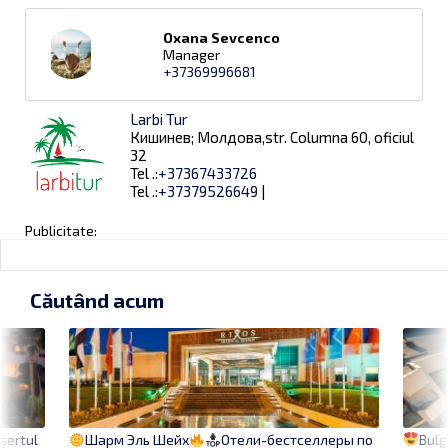
Oxana Sevcenco
Manager
+37369996681
Larbi Tur
Кишинев; Молдова,str. Columna 60, oficiul
32
Tel .:
+37367433726
Tel .:
+37379526649
|
Publicitate:
Căutând acum
eșertul
Bulg
Шарм Эль Шейх
Отели-бестселлеры по