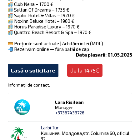
Club Nena – 1700 €
Sultan Of Dreams – 1735 €
Saphir Hotel & Villas – 1920 €
Noxinn Deluxe Hotel – 1960 €
Horus Paradise Luxury – 1970 €
Quattro Beach Resort & Spa – 1970 €
Prețurile sunt actuale | Achităm în lei (MDL)
Rezervăm online — fără bătăi de cap
Data plasarii: 01.05.2025
Lasă o solicitare
de la 1475€
Informații de contact:
Lora Risilean
Manager
+37367433726
Larbi Tur
Кишинев; Молдова,str. Columna 60, oficiul
32