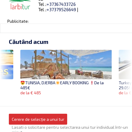
Tel .:
+37367433726
Tel .:
+37379526649
|
Publicitate:
Căutând acum
Turkey
TUNISIA, DJERBA
EARLY BOOKING
De la
29.05!
485€
de la €
de la € 485
Cerere de selecție a unui tur
Lasati o solicitare pentru selectarea unui tur individual într-un