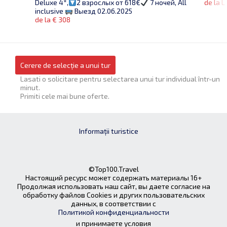
de la L
Deluxe 4*,
2 взрослых от 618€
7 ночей, All
inclusive
Выезд 02.06.2025
de la € 308
Cerere de selecție a unui tur
Lasati o solicitare pentru selectarea unui tur individual într-un
minut.
Primiti cele mai bune oferte.
Informații turistice
©Top100.Travel
Настоящий ресурс может содержать материалы 16+
Продолжая использовать наш сайт, вы даете согласие на
обработку файлов Cookies и других пользовательских
данных, в соответствии с
Политикой конфиденциальности
и принимаете условия