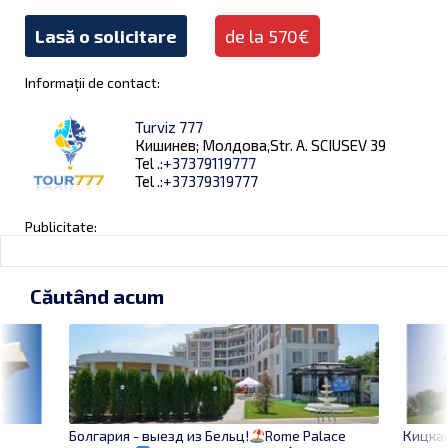
Lasă o solicitare
de la 570€
Informații de contact:
Turviz 777
Кишинев; Молдова,Str. A. SCIUSEV 39
Tel .:
+37379119777
Tel .:
+37379319777
Publicitate:
Căutând acum
Кицкан
Болгария - выезд из Бельц!
Rome Palace