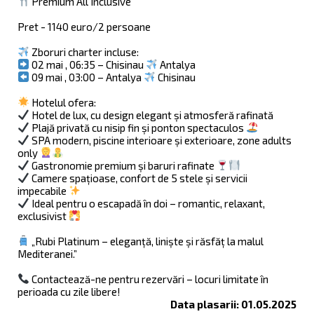
Premium All Inclusive
Pret - 1140 euro/2 persoane
Zboruri charter incluse:
02 mai , 06:35 – Chisinau
Antalya
09 mai , 03:00 – Antalya
Chisinau
Hotelul ofera:
Hotel de lux, cu design elegant și atmosferă rafinată
Plajă privată cu nisip fin și ponton spectaculos
SPA modern, piscine interioare și exterioare, zone adults
only
Gastronomie premium și baruri rafinate
Camere spațioase, confort de 5 stele și servicii
impecabile
Ideal pentru o escapadă în doi – romantic, relaxant,
exclusivist
„Rubi Platinum – eleganță, liniște și răsfăț la malul
Mediteranei.”
Contactează-ne pentru rezervări – locuri limitate în
perioada cu zile libere!
Data plasarii: 01.05.2025