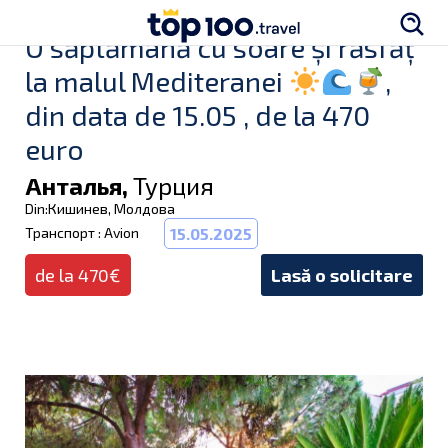
O săptămână cu soare și răsfăț
la malul Mediteranei
,
din data de 15.05 , de la 470
euro
Анталья,
Турция
Din:Кишинев, Молдова
Транспорт : Avion
15.05.2025
de la 470€
Lasă o solicitare