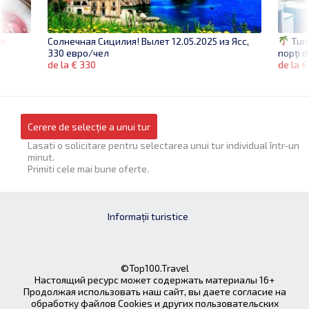
Tuni
Солнечная Сицилия! Вылет 12.05.2025 из Ясс,
nopți 
330 евро/чел
de la 
de la € 330
Cerere de selecție a unui tur
Lasati o solicitare pentru selectarea unui tur individual într-un
minut.
Primiti cele mai bune oferte.
Informații turistice
©Top100.Travel
Настоящий ресурс может содержать материалы 16+
Продолжая использовать наш сайт, вы даете согласие на
обработку файлов Cookies и других пользовательских