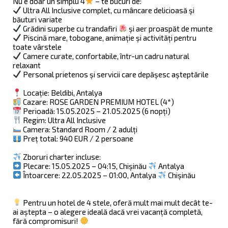
Nu e doar un simplu 4
– te bucuri de:
Ultra All Inclusive complet, cu mâncare delicioasă și
băuturi variate
Grădini superbe cu trandafiri
și aer proaspăt de munte
Piscină mare, tobogane, animație și activități pentru
toate vârstele
Camere curate, confortabile, într-un cadru natural
relaxant
Personal prietenos și servicii care depășesc așteptările
Locație: Beldibi, Antalya
Cazare: ROSE GARDEN PREMIUM HOTEL (4*)
Perioadă: 15.05.2025 – 21.05.2025 (6 nopți)
Regim: Ultra All Inclusive
Camera: Standard Room / 2 adulți
Preț total: 940 EUR / 2 persoane
Zboruri charter incluse:
Plecare: 15.05.2025 – 04:15, Chișinău
Antalya
Întoarcere: 22.05.2025 – 01:00, Antalya
Chișinău
Pentru un hotel de 4 stele, oferă mult mai mult decât te-
ai aștepta – o alegere ideală dacă vrei vacanță completă,
fără compromisuri!