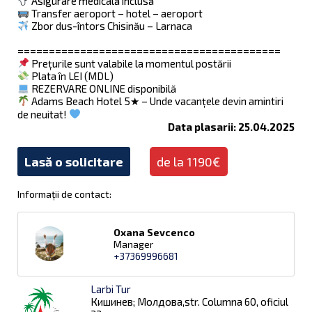
Asigurare medicală inclusă
Transfer aeroport – hotel – aeroport
Zbor dus-întors Chisinău – Larnaca
==========================================
Prețurile sunt valabile la momentul postării
Plata în LEI (MDL)
REZERVARE ONLINE disponibilă
Adams Beach Hotel 5★ – Unde vacanțele devin amintiri
de neuitat!
Data plasarii: 25.04.2025
Lasă o solicitare
de la 1190€
Informații de contact:
Oxana Sevcenco
Manager
+37369996681
Larbi Tur
Кишинев; Молдова,str. Columna 60, oficiul