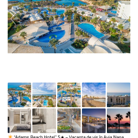
“Adams Beach Hotel” 5★ – Vacanța de vis în Ayia Napa