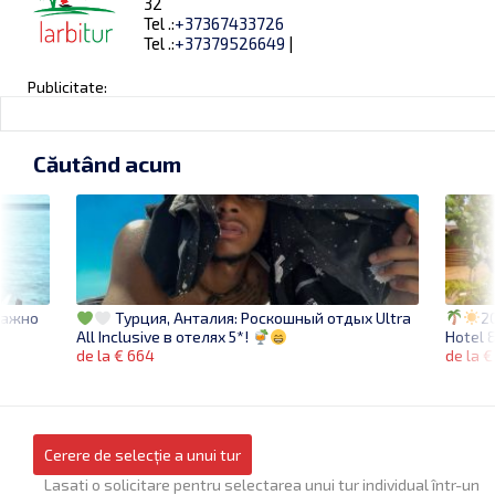
32
Tel .:
+37367433726
Tel .:
+37379526649
|
Publicitate:
Căutând acum
важно
2
Турция, Анталия: Роскошный отдых Ultra
Hotel 
All Inclusive в отелях 5*!
de la 
de la € 664
Cerere de selecție a unui tur
Lasati o solicitare pentru selectarea unui tur individual într-un