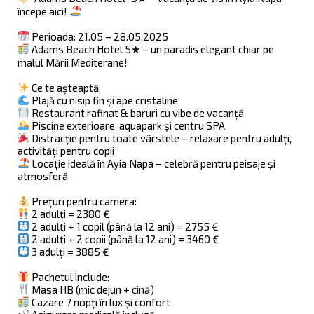
începe aici!
Perioada: 21.05 – 28.05.2025
Adams Beach Hotel 5★ – un paradis elegant chiar pe
malul Mării Mediterane!
Ce te așteaptă:
Plajă cu nisip fin și ape cristaline
Restaurant rafinat & baruri cu vibe de vacanță
Piscine exterioare, aquapark și centru SPA
Distracție pentru toate vârstele – relaxare pentru adulți,
activități pentru copii
Locație ideală în Ayia Napa – celebră pentru peisaje și
atmosferă
Prețuri pentru camera:
2 adulți = 2380 €
2 adulți + 1 copil (până la 12 ani) = 2755 €
2 adulți + 2 copii (până la 12 ani) = 3460 €
3 adulți = 3885 €
Pachetul include:
Masa HB (mic dejun + cină)
Cazare 7 nopți în lux și confort