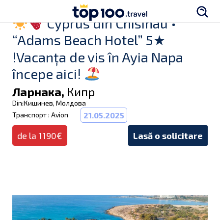
Cyprus din Chisinau •
“Adams Beach Hotel” 5★
!Vacanța de vis în Ayia Napa
începe aici!
Ларнака,
Кипр
Din:Кишинев, Молдова
Транспорт : Avion
21.05.2025
de la 1190€
Lasă o solicitare