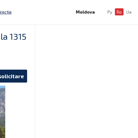
irecție
Moldova
Ру
Ro
Ua
la 1315
solicitare