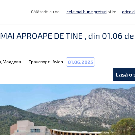
Călătoriți cu noi
cele mai bune preturi
si in:
orice d
AI APROAPE DE TINE , din 01.06 de 
в, Молдова
Транспорт : Avion
01.06.2025
Lasă o 