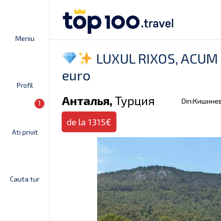
Meniu
LUXUL RIXOS, ACUM M
euro
Profil
Анталья,
Турция
Din:Кишине
1
de la 1315€
Ati privit
Cauta tur