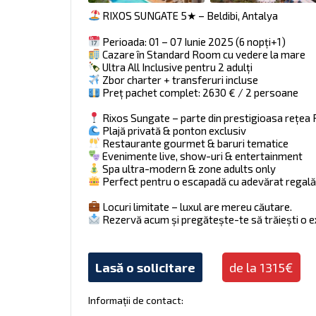
RIXOS SUNGATE 5★ – Beldibi, Antalya
Perioada: 01 – 07 Iunie 2025 (6 nopți+1)
Cazare în Standard Room cu vedere la mare
Ultra All Inclusive pentru 2 adulți
Zbor charter + transferuri incluse
Preț pachet complet: 2630 € / 2 persoane
Rixos Sungate – parte din prestigioasa rețea R
Plajă privată & ponton exclusiv
Restaurante gourmet & baruri tematice
Evenimente live, show-uri & entertainment
Spa ultra-modern & zone adults only
Perfect pentru o escapadă cu adevărat regal
Locuri limitate – luxul are mereu căutare.
Rezervă acum și pregătește-te să trăiești o e
Lasă o solicitare
de la 1315€
Informații de contact: