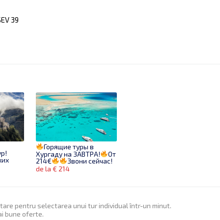
SEV 39
Горящие туры в
р!
Хургаду на ЗАВТРА!
От
ких
214€
Звони сейчас!
de la € 214
itare pentru selectarea unui tur individual într-un minut.
ai bune oferte.