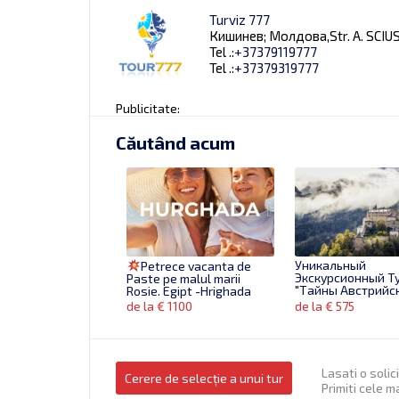
Turviz 777
Кишинев; Молдова,Str. A. SCIU
Tel .:
+37379119777
Tel .:
+37379319777
Publicitate:
Căutând acum
Уникальный
Petrece vacanta de
Экскурсионный Ту
Paste pe malul marii
"Тайны Австрийс
Rosie. Egipt -Hrighada
Альп"
de la € 1100
de la € 575
Lasati o solic
Cerere de selecție a unui tur
Primiti cele m