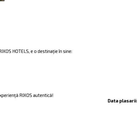
IXOS HOTELS, e o destinație în sine:
ă
xperiență RIXOS autentică!
Data plasarii