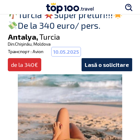
Turcia
Super preturi!!!
De la 340 euro/ pers.
Antalya,
Turcia
Din:Chișinău, Moldova
Транспорт : Avion
10.05.2025
de la 340€
Lasă o solicitare