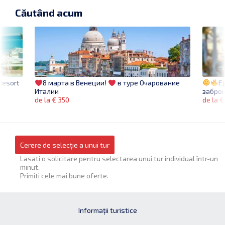
Căutând acum
Resort
E
8 марта в Венеции!
в туре Очарование
заброн
Италии
de la €
de la € 350
Cerere de selecție a unui tur
Lasati o solicitare pentru selectarea unui tur individual într-un
minut.
Primiti cele mai bune oferte.
Informații turistice