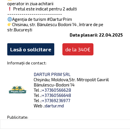
operator in ziua achitarii
Pretul este indicat pentru 2 adulti
---------------------------
Agenția de turism #DarturPrim
Chisinau, str. Bănulescu Bodoni 14 , întrare de pe
str.București
Data plasarii: 22.04.2025
Lasă o solicitare
de la 340€
Informații de contact:
DARTUR PRIM SRL
Chișinău; Moldova,Str. Mitropolit Gavriil
Bănulescu-Bodoni 14
Tel .:
+37360566628
Tel .:
+37360566648
Tel .:
+37369236977
Web .:
dartur.md
Publicitate: