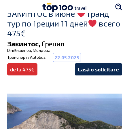
ЗАКИНТОС в июне
Гранд
тур по Греции 11 дней
всего
475€
Закинтос,
Греция
Din:Кишинев, Молдова
Транспорт : Autobuz
22.05.2025
de la 475€
Lasă o solicitare