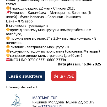
глазу!
Период поездки: 22 мая - 01 июня 2025
Кишинев - Каламбака – Метеоры – о. Закинтос (6
ночей) - бухта Навагио – Салоники - Кишинев
Цена = 475 евро
В стоимость тура входит:
проезд по всему маршруту на комфортабельном
автобусе,
проживание в отелях 3* в 2,3-х местных номерах – 8
ночлегов,
питание - завтраки по маршруту - 8
экскурсии с гидом по программе (Салоники, Метеоры)
сопровождение, мед. страховка (до 60 лет)
INFO LINE: 0799 03331, 0600 23334
Data plasarii: 16.04.2025
Lasă o solicitare
de la 475€
Informații de contact:
MAREMAR-TUR
Кишинев; Молдова,Пушкин 22, оф 319
Tel .:
+37379903331