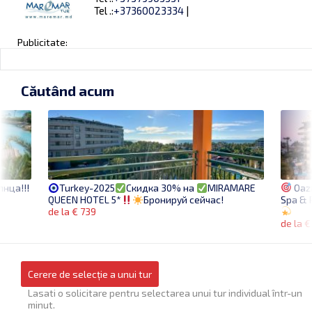
Tel .:
+37360023334
|
Publicitate:
Căutând acum
лнца!!!
Oază
Turkey-2025
Скидка 30% на
MIRAMARE
Spa & 
QUEEN HOTEL 5*
Бронируй сейчас!
de la € 739
de la €
Cerere de selecție a unui tur
Lasati o solicitare pentru selectarea unui tur individual într-un
minut.