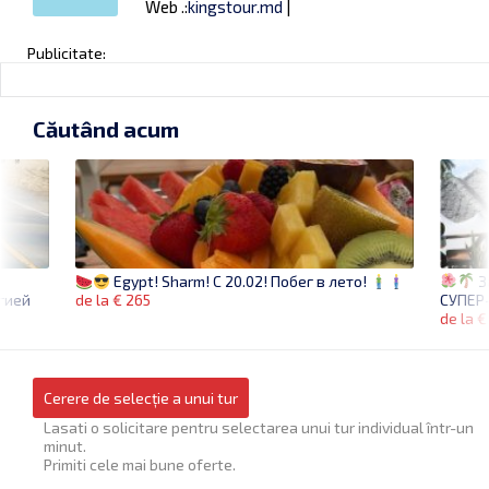
Web .:
kingstour.md
|
Publicitate:
Căutând acum
З
Egypt! Sharm! C 20.02! Побег в лето!
гией
СУПЕР
de la € 265
de la €
Cerere de selecție a unui tur
Lasati o solicitare pentru selectarea unui tur individual într-un
minut.
Primiti cele mai bune oferte.