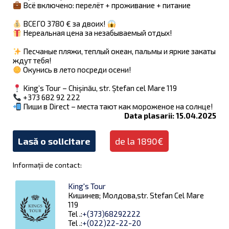
Всё включено: перелёт + проживание + питание
ВСЕГО 3780 € за двоих!
Нереальная цена за незабываемый отдых!
Песчаные пляжи, теплый океан, пальмы и яркие закаты
ждут тебя!
Окунись в лето посреди осени!
King’s Tour – Chișinău, str. Ștefan cel Mare 119
+373 682 92 222
Пиши в Direct – места тают как мороженое на солнце!
Data plasarii: 15.04.2025
Lasă o solicitare
de la 1890€
Informații de contact:
King's Tour
Кишинев; Молдова,str. Stefan Cel Mare
119
Tel .:
+(373)68292222
Tel .:
+(022)22-22-20