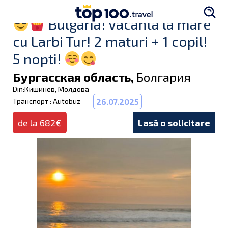
Bulgaria! Vacanta la mare
cu Larbi Tur! 2 maturi + 1 copil!
5 nopti!
Бургасская область,
Болгария
Din:Кишинев, Молдова
Транспорт : Autobuz
26.07.2025
de la 682€
Lasă o solicitare