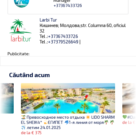
Manager
+37367433726
Larbi Tur
Кишинев; Молдова,str. Columna 60, oficiul
32
Tel .:
+37367433726
Tel .:
+37379526649
|
Publicitate:
Căutând acum
#Da
Превосходное место отдыха
LIDO SHARM
de la €
EL SHEIK4*
ЕГИПЕТ
1-я линия от моря
летим 24.01.2025
de la € 375