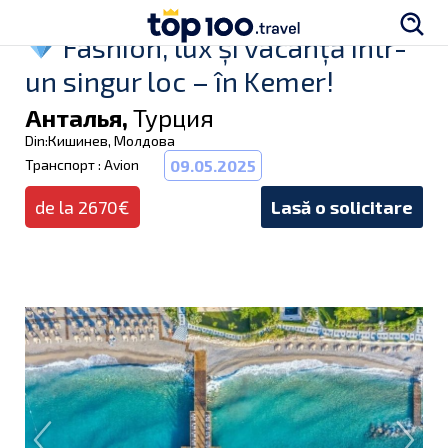
Fashion, lux și vacanță într-
un singur loc – în Kemer!
Анталья,
Турция
Din:Кишинев, Молдова
Транспорт : Avion
09.05.2025
de la 2670€
Lasă o solicitare