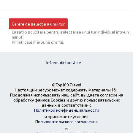
Cerere de selecție a unui tur
Lasati o solicitare pentru selectarea unui tur individual într-un
minut.
Primiti cele mai bune oferte.
Informații turistice
©Top100.Travel
Настоящий ресурс может содержать материалы 16+
Продолжая использовать наш сайт, вы даете согласие на
обработку файлов Cookies и других пользовательских
данных, в соответствии с
Политикой конфиденциальности
и принимаете условия
Пользовательского соглашения
и