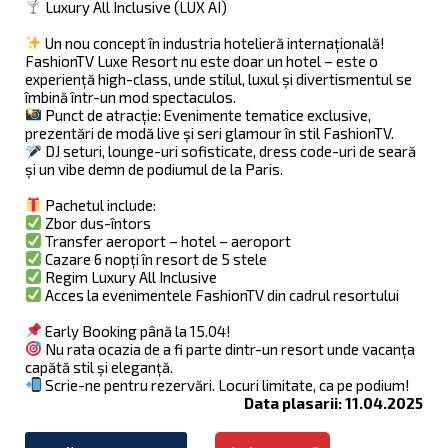
Luxury All Inclusive (LUX AI)
Un nou concept în industria hotelieră internațională!
FashionTV Luxe Resort nu este doar un hotel – este o
experiență high-class, unde stilul, luxul și divertismentul se
îmbină într-un mod spectaculos.
Punct de atracție: Evenimente tematice exclusive,
prezentări de modă live și seri glamour în stil FashionTV.
DJ seturi, lounge-uri sofisticate, dress code-uri de seară
și un vibe demn de podiumul de la Paris.
Pachetul include:
Zbor dus-întors
Transfer aeroport – hotel – aeroport
Cazare 6 nopți în resort de 5 stele
Regim Luxury All Inclusive
Acces la evenimentele FashionTV din cadrul resortului
Early Booking până la 15.04!
Nu rata ocazia de a fi parte dintr-un resort unde vacanța
capătă stil și eleganță.
Scrie-ne pentru rezervări. Locuri limitate, ca pe podium!
Data plasarii: 11.04.2025