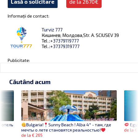
Lasă o solicitare
de la 2670€
Informații de contact:
Turviz 777
Кишинев; Молдова,Str. A. SCIUSEV 39
Tel .:
+37379119777
Tel .:
+37379319777
Publicitate:
Căutând acum
 отель
Egy
Bulgaria!
Sunny Beach ! Alba 4* - там, где
de la 
мечты о лете становятся реальностью!
de la € 265