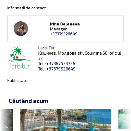
Informații de contact:
Irina Beleaeva
Manager
+37379526649
Larbi Tur
Кишинев; Молдова,str. Columna 60, oficiul
32
Tel .:
+37367433726
Tel .:
+37379526649
|
Publicitate:
Căutând acum