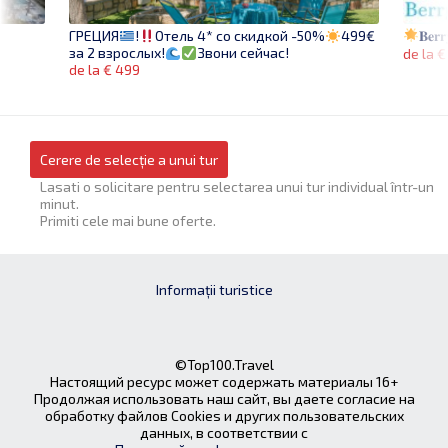
𝐁𝐞𝐫𝐫
ГРЕЦИЯ
!
Отель 4* со скидкой -50%
499€
за 2 взрослых!
Звони сейчас!
de la €
de la € 499
Cerere de selecție a unui tur
Lasati o solicitare pentru selectarea unui tur individual într-un
minut.
Primiti cele mai bune oferte.
Informații turistice
©Top100.Travel
Настоящий ресурс может содержать материалы 16+
Продолжая использовать наш сайт, вы даете согласие на
обработку файлов Cookies и других пользовательских
данных, в соответствии с