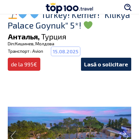
Turkey! Kemer! "Kilikya
Palace Goynuk" 5*!
Анталья,
Турция
Din:Кишинев, Молдова
Транспорт : Avion
15.08.2025
de la 995€
Lasă o solicitare