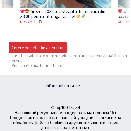
й
UAE
Greece 2025 te asteapta: tur de vara din
комфо
28.06 pentru intreaga familie!
de la €
de la € 1335
Cerere de selecție a unui tur
Lasati o solicitare pentru selectarea unui tur individual într-un
minut.
Primiti cele mai bune oferte.
Informații turistice
©Top100.Travel
Настоящий ресурс может содержать материалы 16+
Продолжая использовать наш сайт, вы даете согласие на
обработку файлов Cookies и других пользовательских
данных, в соответствии с