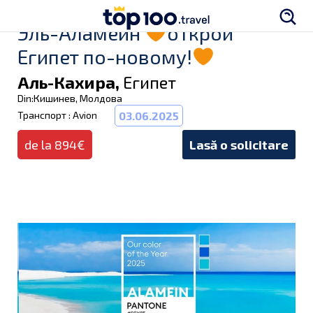
Эль-Аламейн
открой
Египет по-новому!
Аль-Кахира,
Египет
Din:Кишинев, Молдова
Транспорт : Avion
03.06.2025
de la 894€
Lasă o solicitare