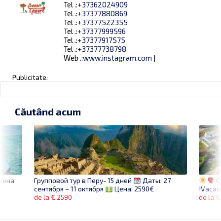
Tel .:
+37362024909
Tel .:
+37377880869
Tel .:
+37377522355
Tel .:
+37377999596
Tel .:
+37377917575
Tel .:
+37377738798
Web .:
www.instagram.com
|
Publicitate:
Căutând acum
цена
C
Групповой тур в Перу- 15 дней
Даты: 27
!Vacanț
сентября – 11 октября
Цена: 2590€
de la €
de la € 2590