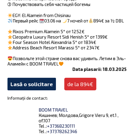
➂ Почувствовать себя частицей богемы
EGY: El Alamein from Chisinau
Первый рейс
03.06 на
7 ночей от
894€ за ½ DBL
Rixos Premium Alamein 5* от 1252€
Cleopatra Luxury Resort Sidi Henish 5* от 1399€
Four Season Hotel Alexandria 5* от 1834€
Address Beach Resort Marassi 5* от 2347€
Позвольте этой стране снова вас удивить. Летим в Эль-
Аламейн с BOOM TRAVEL
Data plasarii: 18.03.2025
Lasă o solicitare
de la 894€
Informații de contact:
BOOM TRAVEL
Кишинев; Молдова,Grigore Vieru 9, et.1 ,
of.107
Tel .:
+37368230111
Tel .:
+37378262346