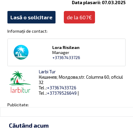
Data plasarii: 07.03.2025
Lasă o solicitare
de la 607€
Informații de contact:
Lora Risilean
Manager
+37367433726
Larbi Tur
Кишинев; Молдова,str. Columna 60, oficiul
32
Tel .:
+37367433726
Tel .:
+37379526649
|
Publicitate:
Căutând acum