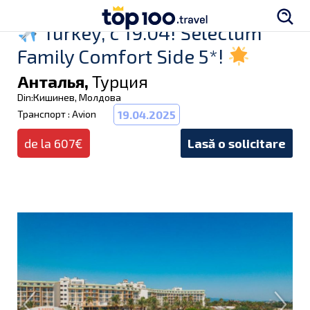
Turkey, c 19.04! Selectum
Family Comfort Side 5*!
Анталья,
Турция
Din:Кишинев, Молдова
Транспорт : Avion
19.04.2025
de la 607€
Lasă o solicitare