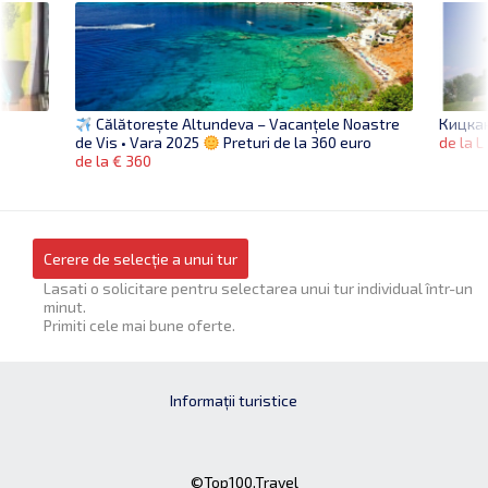
Кицкан
Călătorește Altundeva – Vacanțele Noastre
de la L
de Vis • Vara 2025
Preturi de la 360 euro
de la € 360
Cerere de selecție a unui tur
Lasati o solicitare pentru selectarea unui tur individual într-un
minut.
Primiti cele mai bune oferte.
Informații turistice
©Top100.Travel