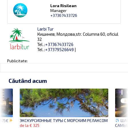
Lora Risilean
Manager
+37367433726
Larbi Tur
Кишинев; Молдова,str. Columna 60, oficiul
32
Tel .:
+37367433726
Tel .:
+37379526649
|
Publicitate:
Căutând acum
 575€
ШАР
ЭКСКУРСИОННЫЕ ТУРЫ С МОРСКИМ РЕЛАКСОМ
САМЫЙ
de la € 325