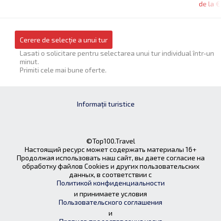
de la 
Cerere de selecție a unui tur
Lasati o solicitare pentru selectarea unui tur individual într-un
minut.
Primiti cele mai bune oferte.
Informații turistice
©Top100.Travel
Настоящий ресурс может содержать материалы 16+
Продолжая использовать наш сайт, вы даете согласие на
обработку файлов Cookies и других пользовательских
данных, в соответствии с
Политикой конфиденциальности
и принимаете условия
Пользовательского соглашения
и