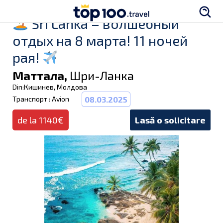
Sri Lanka – волшебный
отдых на 8 марта! 11 ночей
рая!
Маттала,
Шри-Ланка
Din:Кишинев, Молдова
Транспорт : Avion
08.03.2025
de la 1140€
Lasă o solicitare