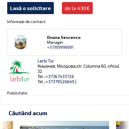
Lasă o solicitare
de la 430€
Informații de contact:
Oxana Sevcenco
Manager
+37369996681
Larbi Tur
Кишинев; Молдова,str. Columna 60, oficiul
32
Tel .:
+37367433726
Tel .:
+37379526649
|
Publicitate:
Căutând acum