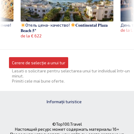
ение!
День т
Отель цена- качество!
𝐂𝐨𝐧𝐭𝐢𝐧𝐞𝐧𝐭𝐚𝐥 𝐏𝐥𝐚𝐳𝐚
de la L
𝐁𝐞𝐚𝐜𝐡 𝟓*
de la € 622
Cerere de selecție a unui tur
Lasati o solicitare pentru selectarea unui tur individual într-un
minut.
Primiti cele mai bune oferte.
Informații turistice
©Top100.Travel
Настоящий ресурс может содержать материалы 16+