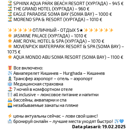
SPHINX AQUA PARK BEACH RESORT (ХУРГАДА) – 945 €
THE GRAND HOTEL (ХУРГАДА) – 960 €
EAGLE PARADISE SOMA BAY (SOMA BAY) – 1000 €
MORENO SPA & RESORT (ХУРГАДА) – 1010 €
ОТЛИЧНЫЙ - ОТДЫХ 5★
JASMINE PALACE (ХУРГАДА) – 1010 €
AMC ROYAL HOTEL & SPA (ХУРГАДА) – 1070 €
MOVENPICK WATERPARK RESORT & SPA (SOMA BAY) –
1075 €
AQUA MONDO ABU SOMA RESORT (SOMA BAY) – 1100 €
Все включено:
Авиаперелет Кишинев – Hurghada – Кишинев
Трансфер аэропорт – отель – аэропорт
Медицинская страховка
7 ночей в комфортном отеле
all inclusive – люксовое питание и напитки
бассейны, аквапарки и спа
незабываемые закаты на пляже
цены актуальны сейчас – лови свой шанс!
бронируй онлайн – лучшие места уходят быстро!
Data plasarii: 19.02.2025