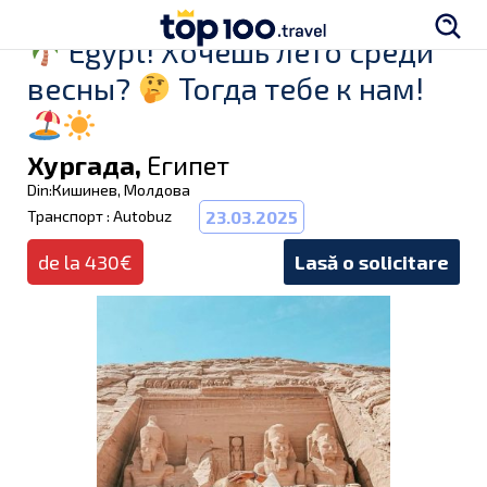
Egypt! Хочешь лето среди
весны?
Тогда тебе к нам!
Хургада,
Египет
Din:Кишинев, Молдова
Транспорт : Autobuz
23.03.2025
de la 430€
Lasă o solicitare