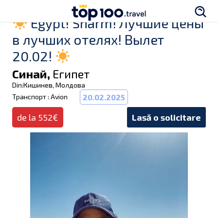
Egypt! Sharm! Лучшие цены
в лучших отелях! Вылет
20.02!
Синай,
Египет
Din:Кишинев, Молдова
Транспорт : Avion
20.02.2025
de la 552€
Lasă o solicitare