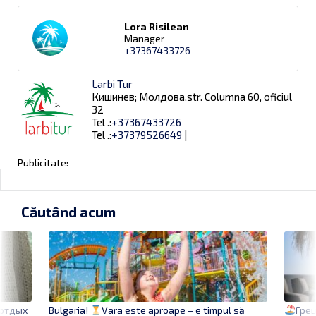
Lora Risilean
Manager
+37367433726
Larbi Tur
Кишинев; Молдова,str. Columna 60, oficiul
32
Tel .:
+37367433726
Tel .:
+37379526649
|
Publicitate:
Căutând acum
 отдых
Гре
Bulgaria!
Vara este aproape – e timpul să