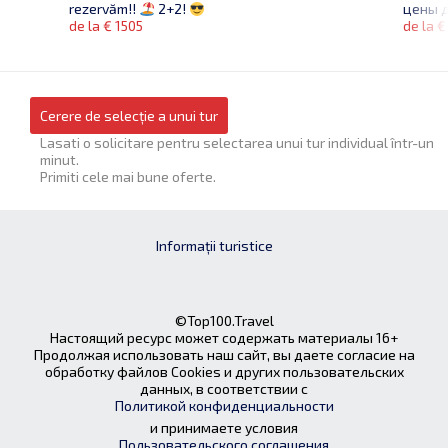
цены д
rezervăm!!
2+2!
de la €
de la € 1505
Cerere de selecție a unui tur
Lasati o solicitare pentru selectarea unui tur individual într-un
minut.
Primiti cele mai bune oferte.
Informații turistice
©Top100.Travel
Настоящий ресурс может содержать материалы 16+
Продолжая использовать наш сайт, вы даете согласие на
обработку файлов Cookies и других пользовательских
данных, в соответствии с
Политикой конфиденциальности
и принимаете условия
Пользовательского соглашения