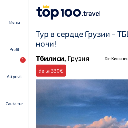
Meniu
Тур в сердце Грузии - Т
ночи!
Profil
Тбилиси,
Грузия
Din:Кишине
1
de la 330€
Ati privit
Cauta tur