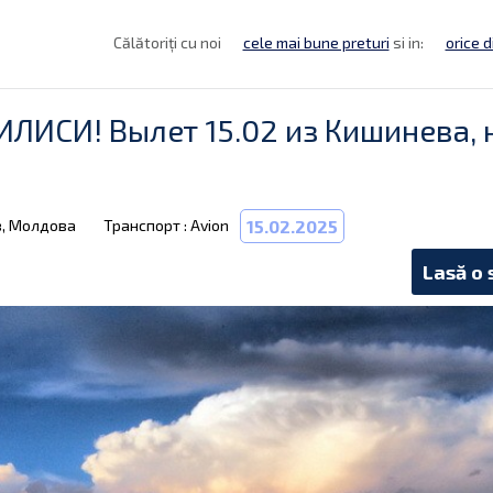
Călătoriți cu noi
cele mai bune preturi
si in:
orice d
БИЛИСИ! Вылет 15.02 из Кишинева, 
в, Молдова
Транспорт : Avion
15.02.2025
Lasă o 