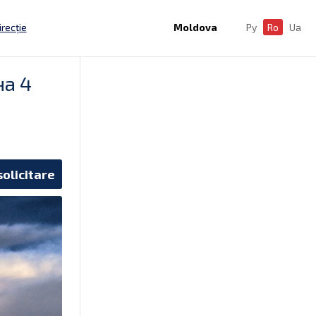
irecție
Moldova
Ру
Ro
Ua
на 4
solicitare