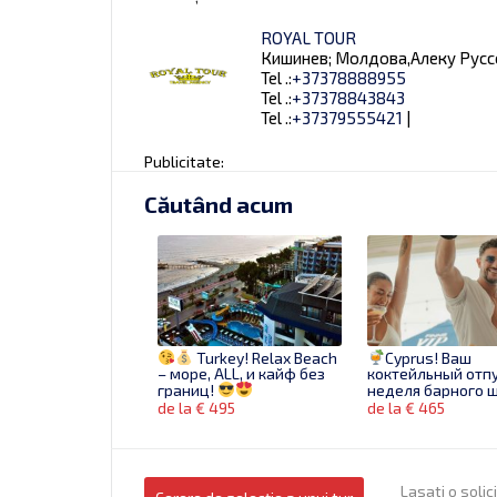
ROYAL TOUR
Кишинев; Молдова,Алеку Руссо,
Tel .:
+37378888955
Tel .:
+37378843843
Tel .:
+37379555421
|
Publicitate:
Căutând acum
Turkey! Relax Beach
Cyprus! Ваш
– море, ALL, и кайф без
коктейльный отпу
границ!
неделя барного 
de la € 495
de la € 465
Lasati o solic