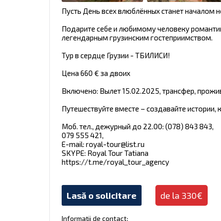
Пусть День всех влюблённых станет началом 
Подарите себе и любимому человеку романтик
легендарным грузинским гостеприимством.
Тур в сердце Грузии - ТБИЛИСИ!
Цена 660 € за двоих
Включено: Вылет 15.02.2025, трансфер, прожива
Путешествуйте вместе – создавайте истории, 
Моб. тел., дежурный до 22.00: (078) 843 843,
079 555 421,
E-mail:
royal-tour@list.ru
SKYPE: Royal Tour Tatianа
https://t.me/royal_tour_agency
Lasă o solicitare
de la 330€
Informații de contact: