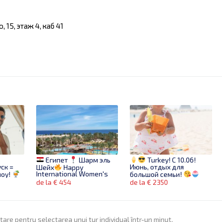
 15, этаж 4, каб 41
Египет
Шарм эль
Turkey! С 10.06!
ск =
Июнь, отдых для
Шейх
Happy
шоу!
International Women's
большой семьи!
Day!
07.03.25 | 6
de la € 454
de la € 2350
ночей
itare pentru selectarea unui tur individual într-un minut.