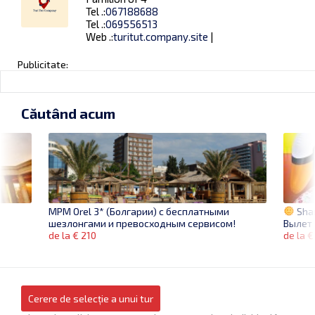
Tel .:
067188688
Tel .:
069556513
Web .:
turitut.company.site
|
Publicitate:
Căutând acum
Sha
MPM Orel 3* (Болгарии) с бесплатными
Вылет 
шезлонгами и превосходным сервисом!
de la €
de la € 210
Cerere de selecție a unui tur