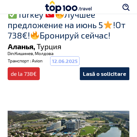
Turkey
Лучшее
предложение на июнь 5
!От
738€!
Бронируй сейчас!
Аланья,
Турция
Din:Кишинев, Молдова
Транспорт : Avion
12.06.2025
de la 738€
Lasă o solicitare