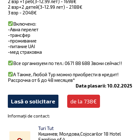
2 взр +1 реб(3-12.99 лет) - 1698€
2 взр+2 детей(3-12.99 лет) - 2188€
3 взр - 2048€
Включено:
-Авиа перелет
-трансфер
-проживание
-питание UAI
-мед страховка
Все организуем по тел.: 0671 88 688 Звони сейчас!!
А Также, Любой Тур можно приобрести в кредит!
Рассрочка от 6 до 48 месяцев*
Data plasarii: 10.02.2025
Lasă o solicitare
de la 738€
Informații de contact:
Turi Tut
Кишинев; Молдова,Cojocarilor 18 Hotel
Familion of 4