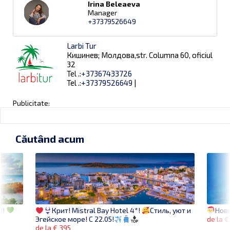
Irina Beleaeva
Manager
+37379526649
Larbi Tur
Кишинев; Молдова,str. Columna 60, oficiul
32
Tel .:
+37367433726
Tel .:
+37379526649
|
Publicitate:
Căutând acum
!!
Нов
Крит! Mistral Bay Hotel 4*!
Стиль, уют и
de la €
Эгейское море! С 22.05!
de la € 395