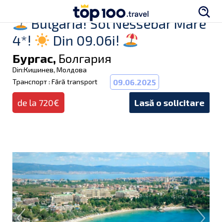
Bulgaria! Sol Nessebar Mare
4*!
Din 09.06i!
Бургас,
Болгария
Din:Кишинев, Молдова
Транспорт : Fără transport
09.06.2025
de la 720€
Lasă o solicitare