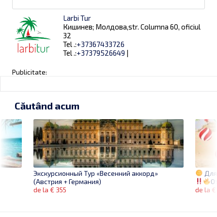
Larbi Tur
Кишинев; Молдова,str. Columna 60, oficiul
32
Tel .:
+37367433726
Tel .:
+37379526649
|
Publicitate:
Căutând acum
Для 
Экскурсионный Тур «Весенний аккорд»
О
(Австрия + Германия)
de la €
de la € 355