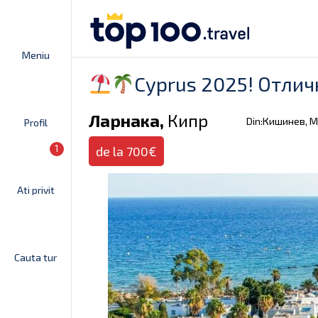
Meniu
Cyprus 2025! Отлич
Ларнака,
Кипр
Din:Кишинев, 
Profil
1
de la 700€
Ati privit
Cauta tur