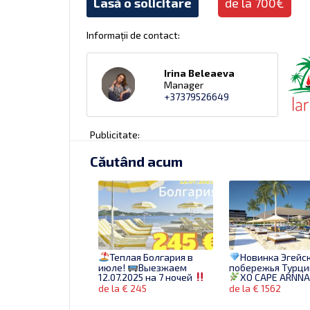
Lasă o solicitare
de la 700€
Informații de contact:
Irina Beleaeva
Manager
+37379526649
Publicitate:
Căutând acum
Теплая Болгария в
Новинка Эгейс
июле!
Выезжаем
побережья Турци
12.07.2025 на 7 ночей
XO CAPE ARNN
Для семьи 2 взрослых и
FETHIYE RESORT 5
de la € 245
de la € 1562
1 ребенка
Бронируй Лучшее