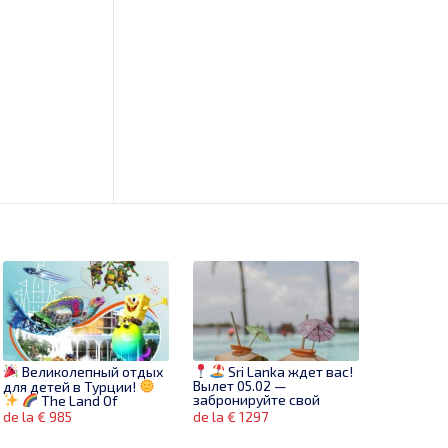
Великолепный отдых
Sri Lanka ждет вас!
Вылет 05.02 —
для детей в Турции!
забронируйте свой
The Land Of
райский отдых на 10
Legends Nickelodeon
de la € 985
de la € 1297
ночей!
Hotel 5* – отель, где
сбываются детские