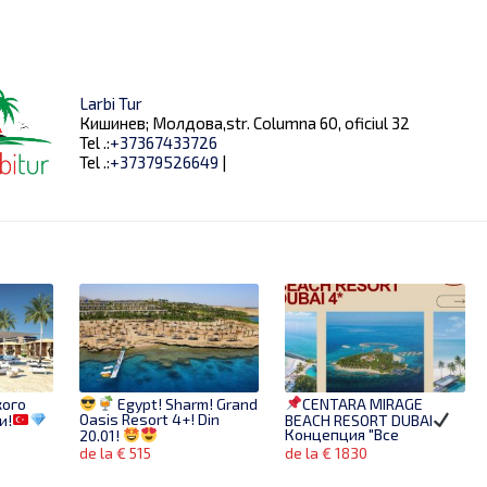
Larbi Tur
Кишинев; Молдова,str. Columna 60, oficiul 32
Tel .:
+37367433726
Tel .:
+37379526649
|
кого
Egypt! Sharm! Grand
CENTARA MIRAGE
Oasis Resort 4+! Din
и!
BEACH RESORT DUBAI
20.01!
Концепция "Все
A
включено-Dine Around"
*
de la € 515
de la € 1830
!