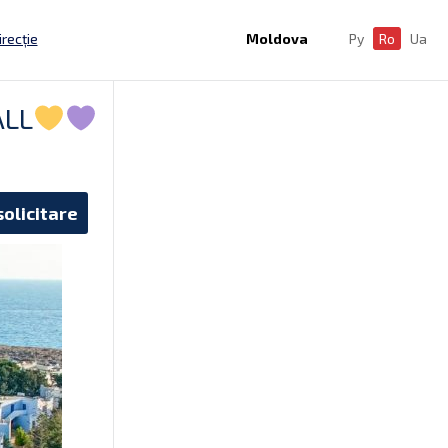
irecție
Moldova
Ру
Ro
Ua
LL
solicitare