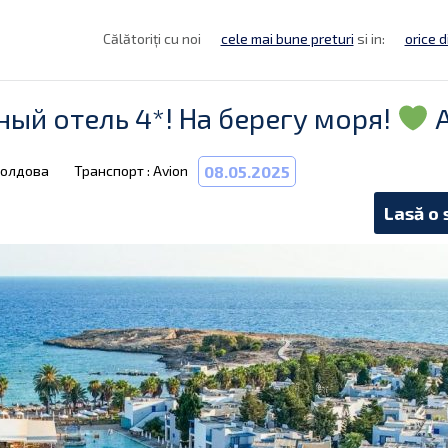
Călătoriți cu noi
cele mai bune preturi
si in:
orice d
ный отель 4*! На берегу моря!
A
Молдова
Транспорт : Avion
08.05.2025
Lasă o 