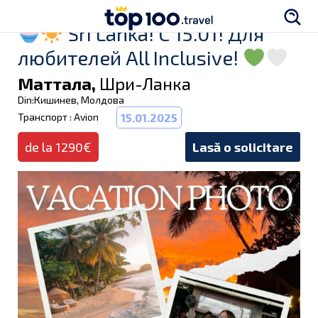
Sri Lanka! C 15.01! Для
любителей All Inclusive!
Маттала,
Шри-Ланка
Din:Кишинев, Молдова
Транспорт : Avion
15.01.2025
de la 1290€
Lasă o solicitare