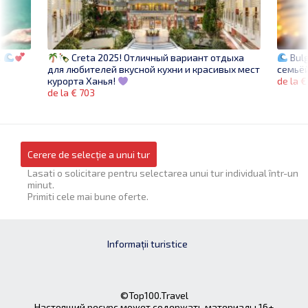
.
Bulg
Creta 2025! Отличный вариант отдыха
семьёй
для любителей вкусной кухни и красивых мест
de la €
курорта Ханья!
de la € 703
Cerere de selecție a unui tur
Lasati o solicitare pentru selectarea unui tur individual într-un
minut.
Primiti cele mai bune oferte.
Informații turistice
©Top100.Travel
Настоящий ресурс может содержать материалы 16+