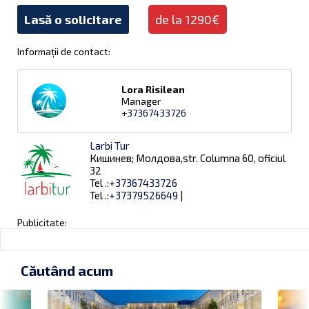
Lasă o solicitare
de la 1290€
Informații de contact:
Lora Risilean
Manager
+37367433726
Larbi Tur
Кишинев; Молдова,str. Columna 60, oficiul
32
Tel .:
+37367433726
Tel .:
+37379526649
|
Publicitate:
Căutând acum