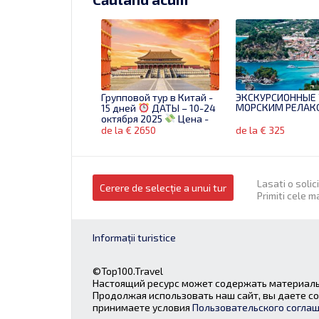
Групповой тур в Китай -
ЭКСКУРСИОННЫЕ 
МОРСКИМ РЕЛАК
15 дней
ДАТЫ – 10-24
октября 2025
Цена -
2650 евро
de la € 2650
de la € 325
Lasati o solic
Cerere de selecție a unui tur
Primiti cele m
Informații turistice
©Top100.Travel
Настоящий ресурс может содержать материалы
Продолжая использовать наш сайт, вы даете со
принимаете условия
Пользовательского согла