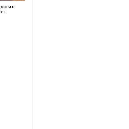
адиться
сех