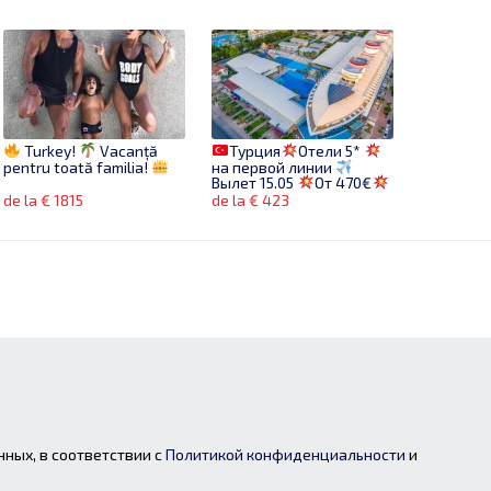
Turkey!
Vacanță
Турция
Отели 5*
pentru toată familia!
на первой линии
Вылет 15.05
От 470€
de la € 1815
de la € 423
нных, в соответствии с
Политикой конфиденциальности
и