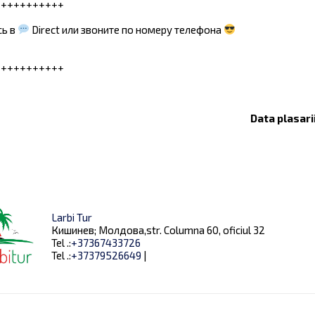
+++++++++++
сь в
Direct или звоните по номеру телефона
+++++++++++
Data plasari
Larbi Tur
Кишинев; Молдова,str. Columna 60, oficiul 32
Tel .:
+37367433726
Tel .:
+37379526649
|