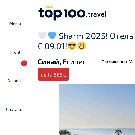
Meniu
Sharm 2025! Отель 
С 09.01!
Profil
Синай,
Египет
Din:Кишинев, М
1
de la 565€
Ati privit
Cauta tur