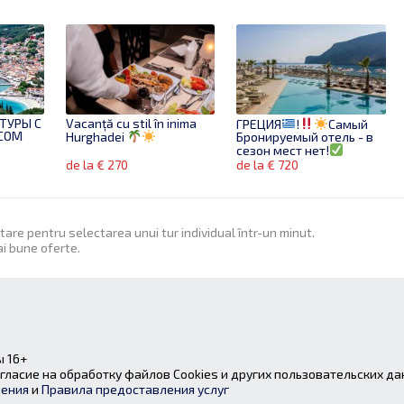
ТУРЫ С
Vacanță cu stil în inima
ГРЕЦИЯ
!
Самый
СОМ
Hurghadei
Бронируемый отель - в
сезон мест нет!
Бронируй заранее!
de la € 270
de la € 720
itare pentru selectarea unui tur individual într-un minut.
ai bune oferte.
 16+
гласие на обработку файлов Cookies и других пользовательских да
шения
и
Правила предоставления услуг