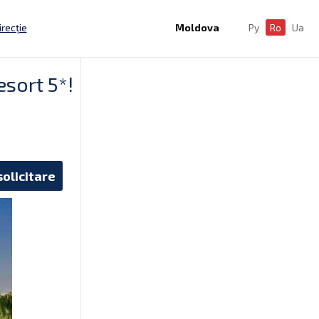
irecție
Moldova
Ру
Ro
Ua
sort 5*!
solicitare