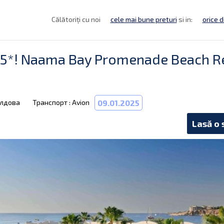
Călătoriți cu noi
cele mai bune preturi
si in:
orice d
5*! Naama Bay Promenade Beach Re
олдова
Транспорт : Avion
09.01.2025
Lasă o 