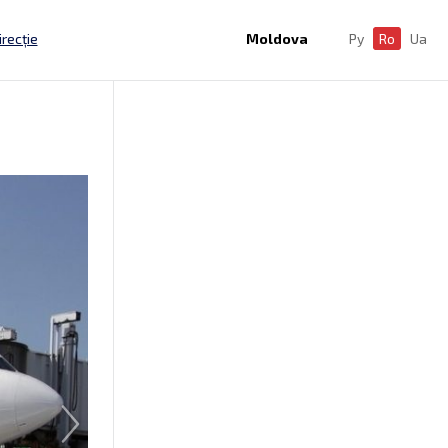
irecție
Moldova
Ру
Ro
Ua