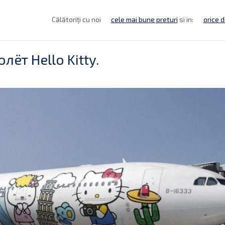
Călătoriți cu noi
cele mai bune preturi
si in:
orice d
ёт Hello Kitty.