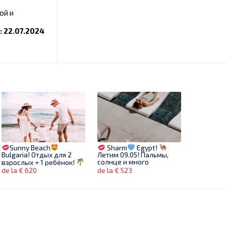
ой и
i: 22.07.2024
Sunny Beach
Sharm
Egypt!
Bulgaria! Отдых для 2
Летим 09.05! Пальмы,
солнце и много
взрослых + 1 ребёнок!
позитива !!
С 12.06!
de la € 620
de la € 523