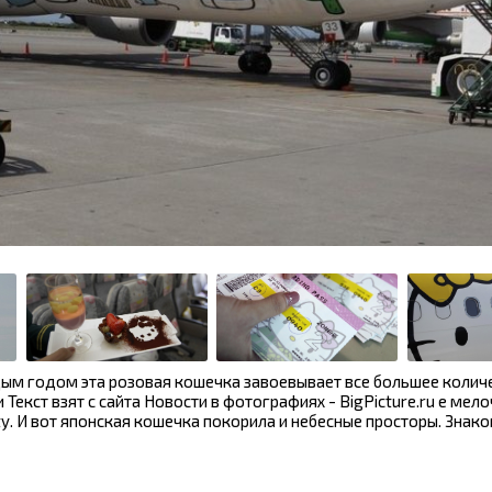
аждым годом эта розовая кошечка завоевывает все большее колич
 Текст взят с сайта Новости в фотографиях - BigPicture.ru е мел
tty. И вот японская кошечка покорила и небесные просторы. Знако