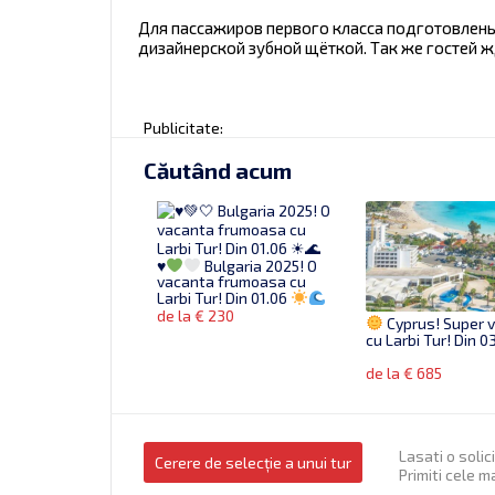
Для пассажиров первого класса подготовлены
дизайнерской зубной щёткой. Так же гостей 
Publicitate:
Căutând acum
♥
Bulgaria 2025! O
vacanta frumoasa cu
Larbi Tur! Din 01.06
de la € 230
Cyprus! Super 
cu Larbi Tur! Din 0
de la € 685
Lasati o solic
Cerere de selecție a unui tur
Primiti cele m