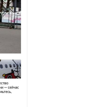
ество
очи — сейчас
мьтесь,