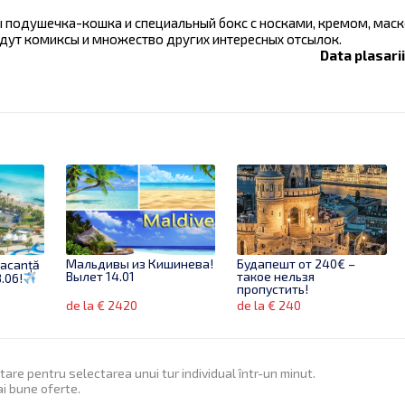
 подушечка-кошка и специальный бокс с носками, кремом, маск
ждут комиксы и множество других интересных отсылок.
Data plasari
Мальдивы из Кишинева!
Будапешт от 240€ –
vacanță
Вылет 14.01
такое нельзя
3.06!
пропустить!
de la € 2420
de la € 240
itare pentru selectarea unui tur individual într-un minut.
ai bune oferte.