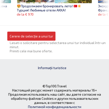
цена
Экску
Продолжаем бронировать лето!
Франци
Турция! Любимые отели AKKA!
de la €
de la € 970
Cerere de selecție a unui tur
Lasati o solicitare pentru selectarea unui tur individual într-un
minut.
Primiti cele mai bune oferte.
Informații turistice
©Top100.Travel
Настоящий ресурс может содержать материалы 16+
Продолжая использовать наш сайт, вы даете согласие на
обработку файлов Cookies и других пользовательских
данных, в соответствии с
Политикой конфиденциальности