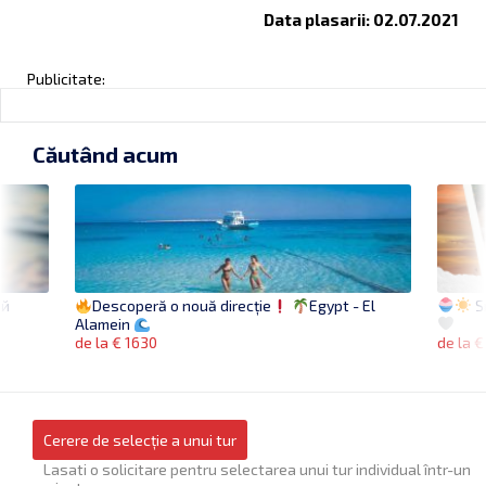
Data plasarii: 02.07.2021
Publicitate:
Căutând acum
ей
Sr
Descoperă o nouă direcție
Egypt - El
Alamein
de la €
de la € 1630
Cerere de selecție a unui tur
Lasati o solicitare pentru selectarea unui tur individual într-un